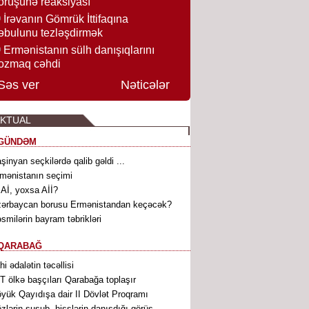
örüşünə reaksiyası
İrəvanın Gömrük İttifaqına
əbulunu tezləşdirmək
Ermənistanın sülh danışıqlarını
ozmaq cəhdi
Səs ver
Nəticələr
KTUAL
GÜNDƏM
şinyan seçkilərdə qalib gəldi ...
mənistanın seçimi
. Aİ, yoxsa Aİİ?
ərbaycan borusu Ermənistandan keçəcək?
smilərin bayram təbrikləri
QARABAĞ
ahi ədalətin təcəllisi
T ölkə başçıları Qarabağa toplaşır
yük Qayıdışa dair II Dövlət Proqramı
zlərin susub, hisslərin danışdığı görüş