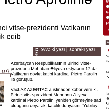
g
q
p
ci vitse-prezidenti Vatikanın
ik edib
A
əvvəlki yazı |
sonrakı yazı
Pa
Er
Azərbaycan Respublikasının Birinci vitse-
..
prezidenti Mehriban Əliyeva oktyabrın 17-də
Az
Vatikanın dövlət katibi kardinal Pietro Parolin
Rə
ilə görüşüb.
Vaxt.AZ AZƏRTAC-a istinadən xəbər verir ki,
İl
Birinci vitse-prezident Mehriban Əliyeva
İƏ
kardinal Pietro Parolini yenidən görməyinə şad
Bö
olduğunu deyərək, katolik dünyasını “Yubiley
da
Sö