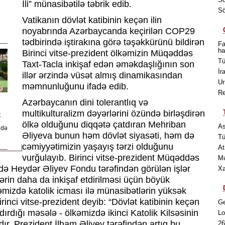
İli” münasibətilə təbrik edib.
Sö
Vatikanın dövlət katibinin keçən ilin
noyabrında Azərbaycanda keçirilən COP29
tədbirində iştirakına görə təşəkkürünü bildirən
Fa
ha
Birinci vitse-prezident ölkəmizin Müqəddəs
Tü
Taxt-Tacla inkişaf edən əməkdaşlığının son
İr
illər ərzində vüsət almış dinamikasından
Ur
məmnunluğunu ifadə edib.
Re
Azərbaycanın dini tolerantlıq və
multikulturalizm dəyərlərini özündə birləşdirən
t
ölkə olduğunu diqqətə çatdıran Mehriban
As
ndə
Əliyeva bunun həm dövlət siyasəti, həm də
Tü
cəmiyyətimizin yaşayış tərzi olduğunu
At
vurğulayıb. Birinci vitse-prezident Müqəddəs
Mə
də Heydər Əliyev Fondu tərəfindən görülən işlər
Xa
lərin daha da inkişaf etdirilməsi üçün böyük
kəmizdə katolik icması ilə münasibətlərin yüksək
nci vitse-prezident deyib: “Dövlət katibinin keçən
Ge
ırdığı məsələ - ölkəmizdə ikinci Katolik Kilsəsinin
Lo
ır. Prezident İlham Əliyev tərəfindən artıq bu
26