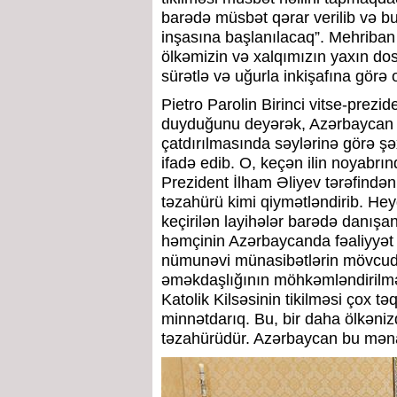
barədə müsbət qərar verilib və bu
inşasına başlanılacaq”. Mehriban
ölkəmizin və xalqımızın yaxın dos
sürətlə və uğurla inkişafına görə o
Pietro Parolin Birinci vitse-prez
duyduğunu deyərək, Azərbaycan d
çatdırılmasında səylərinə görə ş
ifadə edib. O, keçən ilin noyabr
Prezident İlham Əliyev tərəfind
təzahürü kimi qiymətləndirib. He
keçirilən layihələr barədə danışa
həmçinin Azərbaycanda fəaliyyət g
nümunəvi münasibətlərin mövcud o
əməkdaşlığının möhkəmləndirilməs
Katolik Kilsəsinin tikilməsi çox t
minnətdarıq. Bu, bir daha ölkəniz
təzahürüdür. Azərbaycan bu məna