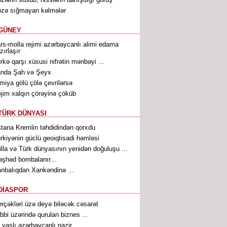
zə sığmayan kəlmələr
GÜNEY
rs-molla rejimi azərbaycanlı alimi edama
zırlaşır
rkə qarşı xüsusi nifrətin mənbəyi ...
anda Şah və Şeyx
miya gölü çölə çevrilərsə
jim xalqın çörəyinə çöküb
TÜRK DÜNYASI
tana Kremlin təhdidindən qorxdu
rkiyənin güclü geoiqtisadi həmləsi
illa və Türk dünyasının yenidən doğuluşu ...
şhəd bombalanır...
nbalıqdan Xankəndinə ...
DİASPOR
rçəkləri üzə deyə biləcək cəsarət
bbi üzərində qurulan biznes ...
 yaşlı azərbaycanlı nazir