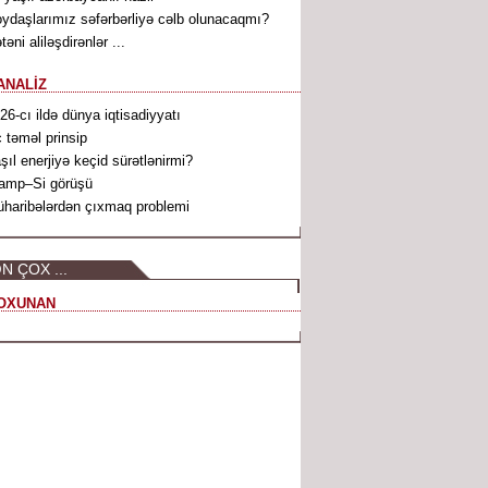
ydaşlarımız səfərbərliyə cəlb olunacaqmı?
təni aliləşdirənlər ...
ANALİZ
26-cı ildə dünya iqtisadiyyatı
 təməl prinsip
şıl enerjiyə keçid sürətlənirmi?
amp–Si görüşü
haribələrdən çıxmaq problemi
N ÇOX ...
OXUNAN