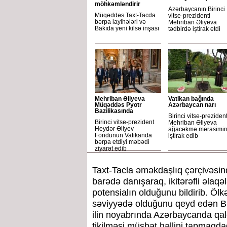
möhkəmləndirir
Azərbaycanın Birinci
Müqəddəs Taxt-Tacda
vitse-prezidenti
bərpa layihələri və
Mehriban Əliyeva
Bakıda yeni kilsə inşası
tədbirdə iştirak etdi
Mehriban Əliyeva
Vatikan bağında
Müqəddəs Pyotr
Azərbaycan narı
Bazilikasında
Birinci vitse-preziden
Birinci vitse-prezident
Mehriban Əliyeva
Heydər Əliyev
ağacəkmə mərasimi
Fondunun Vatikanda
iştirak edib
bərpa etdiyi məbədi
ziyarət edib
Taxt-Tacla əməkdaşlıq çərçivəsin
barədə danışaraq, ikitərəfli əlaqə
potensialın olduğunu bildirib. Öl
səviyyədə olduğunu qeyd edən Biri
ilin noyabrında Azərbaycanda qald
tikilməsi müsbət həllini tapmaqdad