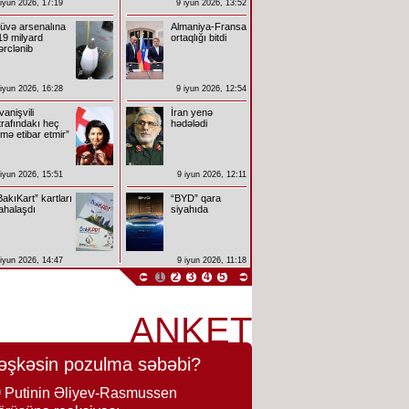
 iyun 2026, 17:19
9 iyun 2026, 13:52
üvə arsenalına
Almaniya-Fransa
19 milyard
ortaqlığı bitdi
ərclənib
 iyun 2026, 16:28
9 iyun 2026, 12:54
İvanişvili
İran yenə
trafındakı heç
hədələdi
imə etibar etmir”
 iyun 2026, 15:51
9 iyun 2026, 12:11
BakıKart” kartları
“BYD” qara
ahalaşdı
siyahıda
 iyun 2026, 14:47
9 iyun 2026, 11:18
1
2
3
4
5
ANKET
əşkəsin pozulma səbəbi?
Putinin Əliyev-Rasmussen