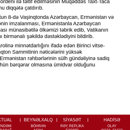
 ordeni ilə təltif edilməsinin Müqəddəs Taxt-Taca
u diqqətə çatdırıb.
ustun 8-də Vaşinqtonda Azərbaycan, Ermənistan və
nin imzalanması, Ermənistanla Azərbaycan
ası münasibətilə ölkəmizi təbrik edib, Vatikanın
birmənalı şəkildə dəstəklədiyini bildirib.
rolinə minnətdarlığını ifadə edən Birinci vitse-
qton Sammitinin nəticələrini yüksək
Ermənistan rəhbərlərinin sülh gündəliyinə sadiq
ülhün bərqərar olmasına ümidvar olduğunu
KTUAL
BEYNƏLXALQ
SİYASƏT
HADİSƏ
ÜNDƏM
BÖHRAN
RƏY, REPLİKA
OLAY