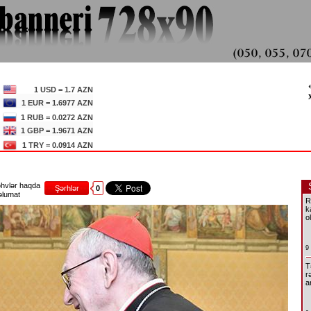
1 USD = 1.7 AZN
1 EUR = 1.6977 AZN
1 RUB = 0.0272 AZN
1 GBP = 1.9671 AZN
1 TRY = 0.0914 AZN
hvlər haqda
Şərhlər
0
lumat
R
k
o
9
T
r
a