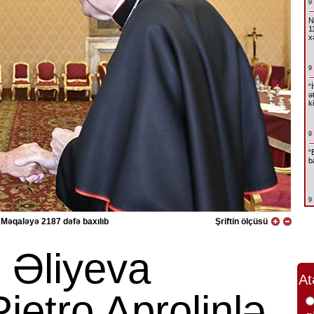
9
N
1
x
9
“
ə
k
9
“
b
9
Məqaləyə 2187 dəfə baxılıb
Şriftin ölçüsü
 Əliyeva
At
Pietro Aprolinlə