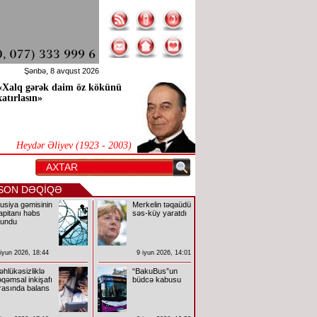
Şənbə, 8 avqust 2026
«Xalq gərək daim öz kökünü
xatırlasın»
Heydər Əliyev (1923 - 2003)
SON DƏQİQƏ
usiya gəmisinin
Merkelin təqaüdü
apitanı həbs
səs-küy yaratdı
lundu
 iyun 2026, 18:44
9 iyun 2026, 14:01
əhlükəsizliklə
“BakuBus”un
əqəmsal inkişafı
büdcə kabusu
rasında balans