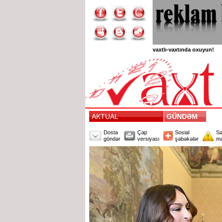
vaxtlı-vaxtında oxuyun!
AKTUAL
GÜNDƏM
Dosta
Çap
Sosial
Sə
göndər
versiyası
şəbəkələr
mə