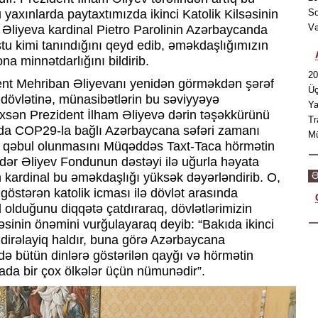
 yaxınlarda paytaxtımızda ikinci Katolik Kilsəsinin
So
Və
 Əliyeva kardinal Pietro Parolinin Azərbaycanda
tu kimi tanındığını qeyd edib, əməkdaşlığımızın
na minnətdarlığını bildirib.
20
ident Mehriban Əliyevanı yenidən görməkdən şərəf
Üç
övlətinə, münasibətlərin bu səviyyəyə
Ya
əxsən Prezident İlham Əliyevə dərin təşəkkürünü
Tr
ında COP29-la bağlı Azərbaycana səfəri zamanı
Mü
ən qəbul olunmasını Müqəddəs Taxt-Taca hörmətin
ydər Əliyev Fondunun dəstəyi ilə uğurla həyata
Ə
n kardinal bu əməkdaşlığı yüksək dəyərləndirib. O,
östərən katolik icması ilə dövlət arasında
lduğunu diqqətə çatdıraraq, dövlətlərimizin
inin önəmini vurğulayaraq deyib: “Bakıda ikinci
əqdirəlayiq haldır, buna görə Azərbaycana
də bütün dinlərə göstərilən qayğı və hörmətin
da bir çox ölkələr üçün nümunədir”.