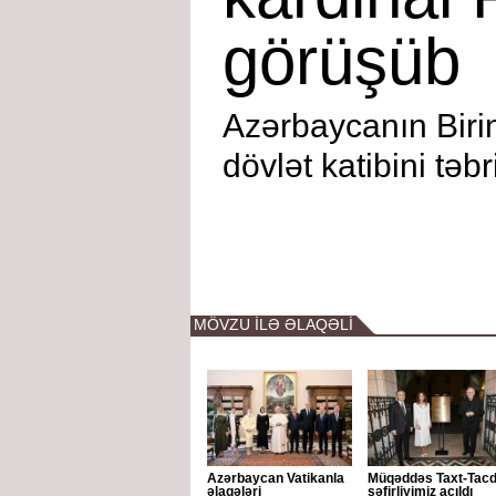
görüşüb
Azərbaycanın Birin
dövlət katibini təbr
MÖVZU İLƏ ƏLAQƏLİ
Azərbaycan Vatikanla
Müqəddəs Taxt-Tac
əlaqələri
səfirliyimiz açıldı