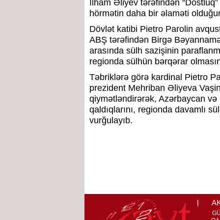
İlham Əliyev tərəfindən “Dostluq”
hörmətin daha bir əlaməti olduğun
Dövlət katibi Pietro Parolin avq
ABŞ tərəfindən Birgə Bəyannamə
arasında sülh sazişinin paraflanm
regionda sülhün bərqərar olmasını 
Təbriklərə görə kardinal Pietro Pa
prezident Mehriban Əliyeva Vaşin
qiymətləndirərək, Azərbaycan və 
qaldıqlarını, regionda davamlı s
vurğulayıb.
A
G