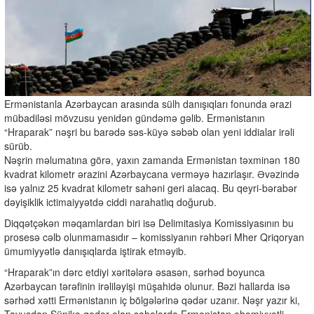
Ermənistanla Azərbaycan arasında sülh danışıqları fonunda ərazi
mübadiləsi mövzusu yenidən gündəmə gəlib. Ermənistanın
“Hraparak” nəşri bu barədə səs-küyə səbəb olan yeni iddialar irəli
sürüb.
Nəşrin məlumatına görə, yaxın zamanda Ermənistan təxminən 180
kvadrat kilometr ərazini Azərbaycana verməyə hazırlaşır. Əvəzində
isə yalnız 25 kvadrat kilometr sahəni geri alacaq. Bu qeyri-bərabər
dəyişiklik ictimaiyyətdə ciddi narahatlıq doğurub.
Diqqətçəkən məqamlardan biri isə Delimitasiya Komissiyasının bu
prosesə cəlb olunmamasıdır – komissiyanın rəhbəri Mher Qriqoryan
ümumiyyətlə danışıqlarda iştirak etməyib.
“Hraparak”ın dərc etdiyi xəritələrə əsasən, sərhəd boyunca
Azərbaycan tərəfinin irəliləyişi müşahidə olunur. Bəzi hallarda isə
sərhəd xətti Ermənistanın iç bölgələrinə qədər uzanır. Nəşr yazır ki,