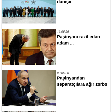
danışır
13.05.26
Paşinyanı rəzil edən
adam ...
09.05.26
Paşinyandan
separatçılara ağır zərbə