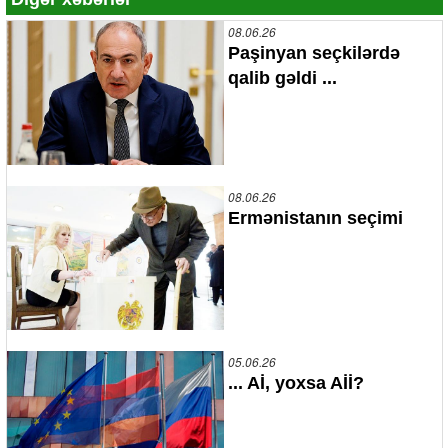
08.06.26
Paşinyan seçkilərdə
qalib gəldi ...
08.06.26
Ermənistanın seçimi
05.06.26
... Aİ, yoxsa Aİİ?