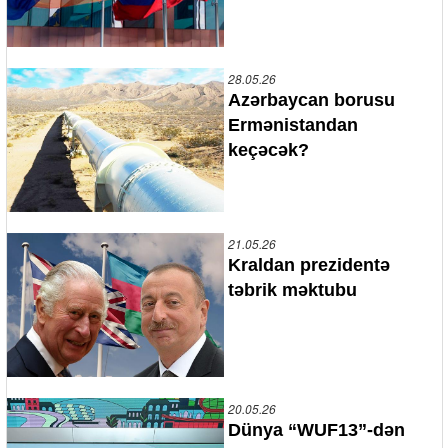
28.05.26
Azərbaycan borusu
Ermənistandan
keçəcək?
21.05.26
Kraldan prezidentə
təbrik məktubu
20.05.26
Dünya “WUF13”-dən