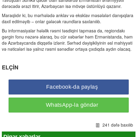
Tavuşdan Sünikə qədər olan sahələrdə Ermənistan əhəmiyyətli
dərəcədə ərazi itirir, Azərbaycan isə mövqe üstünlüyü qazanır.
Maraqlıdır ki, bu mərhələdə anklav və eksklav məsələləri danışıqlara
daxil edilməyib – onlar gələcək raundlara saxlanılıb.
Bu informasiyalar hələlik rəsmi təsdiqini tapmasa da, regiondakı
gərgin fonu nəzərə alaraq, bu cür xəbərlər həm Ermənistanda, həm
də Azərbaycanda diqqətlə izlənir. Sərhəd dəyişikliyinin əsl mahiyyəti
və nəticələri isə yalnız rəsmi sənədlər ortaya çıxdıqda aydın olacaq.
ELÇİN
Facebook-da paylaş
WhatsApp-la göndər
241 dəfə baxılıb
Digər xəbərlər