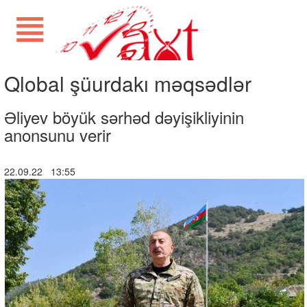
Qlobal şüurdakı məqsədlər
Əliyev böyük sərhəd dəyişikliyinin
anonsunu verir
22.09.22 13:55