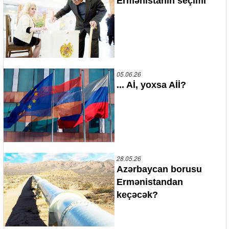
Ermənistanın seçimi
05.06.26
... Aİ, yoxsa Aİİ?
28.05.26
Azərbaycan borusu
Ermənistandan
keçəcək?