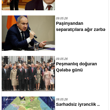
09.05.26
Paşinyandan
separatçılara ağır zərbə
09.05.26
Peşmanlıq doğuran
Qələbə günü
08.05.26
Sərhədsiz iyrənclik ..