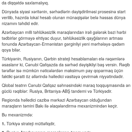
da diqqətdə saxlamalıyıq.
Dünyada siyasi xəritənin, sərhədlərin dəyişdirilməsi prosesinə start
verilib, hazırda lokal hesab olunan münaqişələr belə həssas dünya
nizamını təhdid edir.
Azərbaycan milli təhlükəsizlik maraqlarından irəli gələrək bəzi hərbi
tədbirlər görməyə ehtiyac duyur, təhlükəsizlik qayğılarının artması
fonunda Azərbaycan-Ermənistan gərginliyi yeni mərhələyə qədəm
qoya bilər.
Türkiyənin, Rusiyanın, Qərbin strateji hesablamaları elə rəqəmlərə
əsaslanır ki, Cənubi Qafqazda da sərhəd dəyişikliyi baş versin. Rəqib
tərəflər isə mümkün nəticələrdən maksimum pay qoparmaq üçün
faktiki şəraiti öz əllərində həlledici vasitəyə çevirmək niyyətindədir.
Qlobal teatrın Cənubi Qafqaz səhnəsindəki maraq toqquşmasında ən
güclü rəqiblər: Rusiya, Britaniya-ABŞ tandemi və Türkiyədir.
Regionda həlledici cazibə mərkəzi Azərbaycan olduğundan
maraqların təmini Bakı ilə əlaqələndirmə mexanizmindən keçir.
Bu mexanizmdə:
1.
Türkiyə strateji müttəfiqdir,