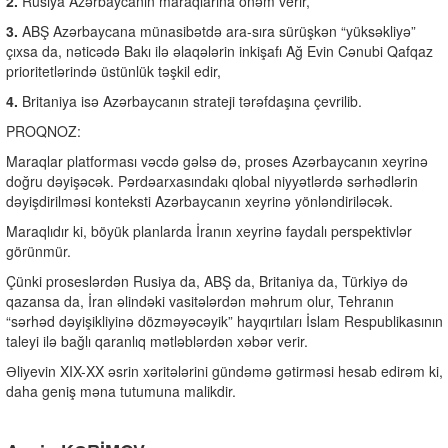
2.
Rusiya Azərbaycanın maraqlarına önəm verir,
3.
ABŞ Azərbaycana münasibətdə ara-sıra sürüşkən “yüksəkliyə”
çıxsa da, nəticədə Bakı ilə əlaqələrin inkişafı Ağ Evin Cənubi Qafqaz
prioritetlərində üstünlük təşkil edir,
4.
Britaniya isə Azərbaycanın strateji tərəfdaşına çevrilib.
PROQNOZ:
Maraqlar platforması vəcdə gəlsə də, proses Azərbaycanın xeyrinə
doğru dəyişəcək. Pərdəarxasındakı qlobal niyyətlərdə sərhədlərin
dəyişdirilməsi konteksti Azərbaycanın xeyrinə yönləndiriləcək.
Maraqlıdır ki, böyük planlarda İranın xeyrinə faydalı perspektivlər
görünmür.
Çünki proseslərdən Rusiya da, ABŞ da, Britaniya da, Türkiyə də
qazansa da, İran əlindəki vasitələrdən məhrum olur, Tehranın
“sərhəd dəyişikliyinə dözməyəcəyik” hayqırtıları İslam Respublikasının
taleyi ilə bağlı qaranlıq mətləblərdən xəbər verir.
Əliyevin XIX-XX əsrin xəritələrini gündəmə gətirməsi hesab edirəm ki,
daha geniş məna tutumuna malikdir.