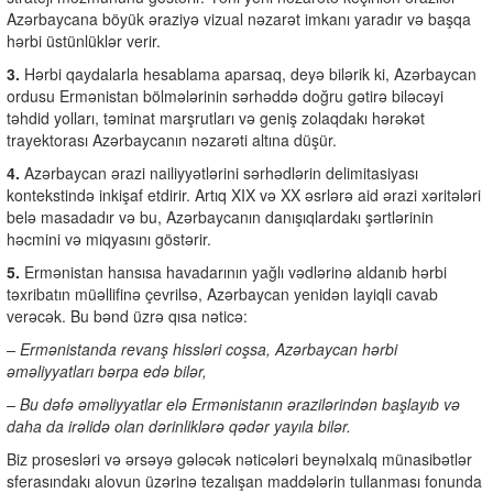
Azərbaycana böyük əraziyə vizual nəzarət imkanı yaradır və başqa
hərbi üstünlüklər verir.
3.
Hərbi qaydalarla hesablama aparsaq, deyə bilərik ki, Azərbaycan
ordusu Ermənistan bölmələrinin sərhəddə doğru gətirə biləcəyi
təhdid yolları, təminat marşrutları və geniş zolaqdakı hərəkət
trayektorası Azərbaycanın nəzarəti altına düşür.
4.
Azərbaycan ərazi nailiyyətlərini sərhədlərin delimitasiyası
kontekstində inkişaf etdirir. Artıq XIX və XX əsrlərə aid ərazi xəritələri
belə masadadır və bu, Azərbaycanın danışıqlardakı şərtlərinin
həcmini və miqyasını göstərir.
5.
Ermənistan hansısa havadarının yağlı vədlərinə aldanıb hərbi
təxribatın müəllifinə çevrilsə, Azərbaycan yenidən layiqli cavab
verəcək. Bu bənd üzrə qısa nəticə:
– Ermənistanda revanş hissləri coşsa, Azərbaycan hərbi
əməliyyatları bərpa edə bilər,
– Bu dəfə əməliyyatlar elə Ermənistanın ərazilərindən başlayıb və
daha da irəlidə olan dərinliklərə qədər yayıla bilər.
Biz prosesləri və ərsəyə gələcək nəticələri beynəlxalq münasibətlər
sferasındakı alovun üzərinə tezalışan maddələrin tullanması fonunda