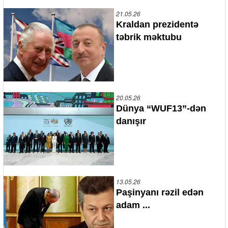
21.05.26
Kraldan prezidentə
təbrik məktubu
20.05.26
Dünya “WUF13”-dən
danışır
13.05.26
Paşinyanı rəzil edən
adam ...