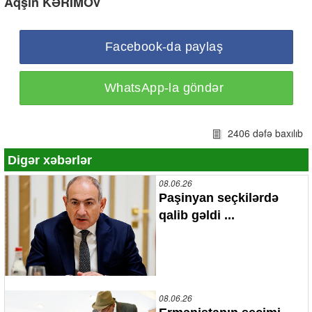
Aqşin KƏRİMOV
Facebook-da paylaş
WhatsApp-la göndər
2406 dəfə baxılıb
Digər xəbərlər
08.06.26
Paşinyan seçkilərdə
qalib gəldi ...
08.06.26