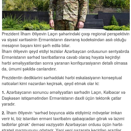
Prezident İlham Əliyevin Laçın şəhərindəki çıxışı regional perspektivin
və siyasi xəritəsinin Ermənistanın davranış kodeksindən asılı olduğu
mesajının bəyanı kimi şərh edilə bilər.
İlham Əliyevin qeyd etdiyi tezislər Azərbaycan ordusunun sentyabrda
Ermənistanın sərhəd təxribatlarına cavab olaraq həyata keçirdiyi
hərbi əməliyyatlardan sonra yaranan konfiqurasiyanın detallı olmasa
da, ümumi şəkildə canlandırır.
Prezidentin dediklərini sərhəddəki hərbi eskalasiyanın konseptual
nəticələri kimi nəzərdən keçirsək, qeyd etmək olar ki:
1.
Azərbaycanın sonuncu əməliyyatları sərhədin Laçın, Kəlbəcər və
Daşkəsən istiqamətindən Ermənistanın daxili üçün tektonik çatlar
yaradır.
2.
İlham Əliyevin “sərhəd boyunca əldə etdiyimiz mövqelər imkan
verir ki, biz istənilən erməni təxribatını qabaqcadan görək və lazımi
tədbirlər görək” deməsi vəziyyətin Azərbaycan ordusu üçün hərbi-
strateji məzmununu göstərir. Yəni yeni nəzarətə keçirilən ərazilər