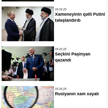
08.06.26
Xameneyinin qətli Putini
təlaşlandırıb
08.06.26
Seçkini Paşinyan
qazandı
05.06.26
Rusiyanın xam xəyalı