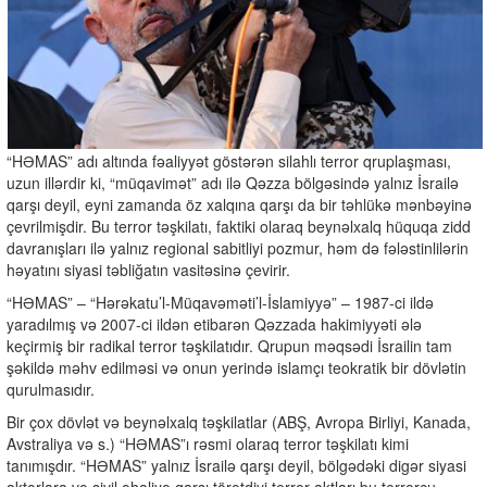
“HƏMAS” adı altında fəaliyyət göstərən silahlı terror qruplaşması,
uzun illərdir ki, “müqavimət” adı ilə Qəzza bölgəsində yalnız İsrailə
qarşı deyil, eyni zamanda öz xalqına qarşı da bir təhlükə mənbəyinə
çevrilmişdir. Bu terror təşkilatı, faktiki olaraq beynəlxalq hüquqa zidd
davranışları ilə yalnız regional sabitliyi pozmur, həm də fələstinlilərin
həyatını siyasi təbliğatın vasitəsinə çevirir.
“HƏMAS” – “Hərəkatu’l-Müqavəməti’l-İslamiyyə” – 1987-ci ildə
yaradılmış və 2007-ci ildən etibarən Qəzzada hakimiyyəti ələ
keçirmiş bir radikal terror təşkilatıdır. Qrupun məqsədi İsrailin tam
şəkildə məhv edilməsi və onun yerində islamçı teokratik bir dövlətin
qurulmasıdır.
Bir çox dövlət və beynəlxalq təşkilatlar (ABŞ, Avropa Birliyi, Kanada,
Avstraliya və s.) “HƏMAS”ı rəsmi olaraq terror təşkilatı kimi
tanımışdır. “HƏMAS” yalnız İsrailə qarşı deyil, bölgədəki digər siyasi