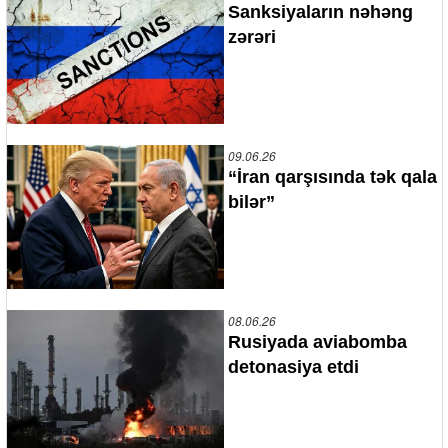
Sanksiyaların nəhəng
zərəri
09.06.26
“İran qarşısında tək qala
bilər”
08.06.26
Rusiyada aviabomba
detonasiya etdi