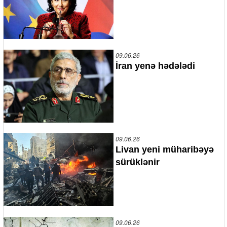
09.06.26
İran yenə hədələdi
09.06.26
Livan yeni müharibəyə
sürüklənir
09.06.26