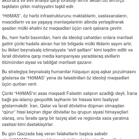
aktorlara və sivil əhaliyə qarşı törətdiyi terror aktları bu terrorçu
təşkilatın çirkin mahiyyətini təşkil edir.
“HƏMAS”, öz hərbi infrastrukturunu məktəblərin, xəstəxanaların,
məscidlərin və sıx yaşayış məntəqələrinin altında yerləşdirərək
qəsdən mülki əhalini öz məqsədləri üçün canlı qalxana çevirir.
Bu, həm hərbi baxımdan, həm də ideoloji cəhətdən onlara mənfəət
gətirir çünki hədəfə alınan hər bir bölgədə mülki itkilərin sayını artır,
bu itkiləri beynəlxalq ictimaiyyətə “sivil qətliam” kimi təqdim edilir və
İsrail dövlətinə qarşı media kampaniyası yaradılaraq sivillərin
ölümündən siyasi və təbliğat mənfəəti qazanır.
Bu strategiya beynəlxalq humanitar hüququn açıq-aşkar pozulmasını
göstərsə də
“HƏMAS” yenə də fələstinliləri öz ideoloji məqsədləri
üçün qurban verir.
Çünki “HƏMAS”ın əsas məqsədi Fələstin xalqının azadlığı deyil, İrana
bağlı şiə-islamçı geopolitik layihənin bir hissəsi kimi fəaliyyət
göstərməkdir. İran, Qətər və İsrail dövlətinə düşmən olmaqdan
“qürur” hissi keçirən digər dövlətlər bu qrupun siyasi himayəçiləri
olaraq, onu İsrailə qarşı bir təzyiq aləti və regionda xaos yaratma
vasitəsi kimi dəstəkləyirlər.
Bu gün Qəzzada baş verən fəlakətlərin başlıca səbəbi