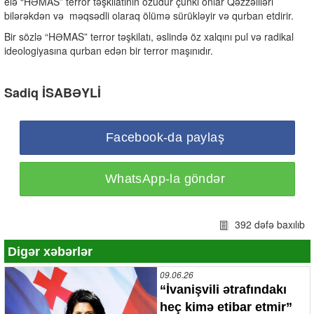
elə “HƏMAS” terror təşkilatının özüdür çünki onlar Qəzzəliləri
bilərəkdən və
məqsədli olaraq ölümə sürükləyir və qurban etdirir.
Bir sözlə “HƏMAS” terror təşkilatı, əslində öz xalqını pul və radikal
ideologiyasına qurban edən bir terror maşınıdır.
Sadiq İSABƏYLİ
Facebook-da paylaş
WhatsApp-la göndər
392 dəfə baxılıb
Digər xəbərlər
09.06.26
“İvanişvili ətrafındakı
heç kimə etibar etmir”