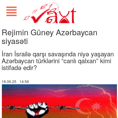
Rejimin Güney Azərbaycan
siyasəti
İran İsrailə qarşı savaşında niyə yaşayan
Azərbaycan türklərini “canlı qalxan” kimi
istifadə edir?
18.06.25 14:56