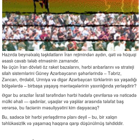
Hazırda beynəlxalq təşkilatların İran rejimindən aydın, qəti və hüquqi
əsaslı cavab tələb etməsinin zamanıdır.
Nə üçün İran dövləti öz raket bazalarını, hərbi anbarlarını və strateji
silah sistemlərini Güney Azərbaycanın şəhərlərində – Təbriz,
Zəncan, Ərdəbil, Urmiya və digər Azərbaycan türklərinin sıx yaşadığı
bölgələrdə – birbaşa yaşayış məntəqələrinin yaxınlığında yerləşdirir?
Əgər bu ərazilər İsrail tərəfindən hərbi hədəfə çevrilərsə və nəticədə
mülki əhali — qadınlar, uşaqlar və yaşlılar arasında tələfat baş
verərsə, bu faciənin məsuliyyətini kim daşıyacaq?
Bu, sadəcə bir hərbi yerləşdirmə planı deyil – bu, bir xalqın
təhlükəsizlik və yaşamaq haqqına qarşı düşünülmüş təhdiddir.