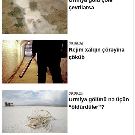
çevrilərsə
09.09.25
Rejim xalqın çörəyinə
çöküb
09.09.25
Urmiya gölünü nə üçün
“öldürdülər”?