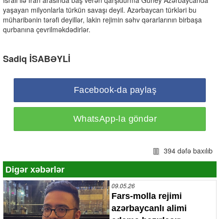
İsrail ilə İran arasında baş verən qarşıdurma Güney Azərbaycanda
yaşayan milyonlarla türkün savaşı deyil. Azərbaycan türkləri bu
müharibənin tərəfi deyillər, lakin rejimin səhv qərarlarının birbaşa
qurbanına çevrilməkdədirlər.
Sadiq İSABƏYLİ
Facebook-da paylaş
WhatsApp-la göndər
394 dəfə baxılıb
Digər xəbərlər
09.05.26
Fars-molla rejimi
azərbaycanlı alimi