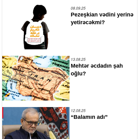
08.09.25
Pezeşkian vədini yerinə
yetirəcəkmi?
13.08.25
Mehtər əcdadın şah
oğlu?
12.08.25
“Balamın adı”