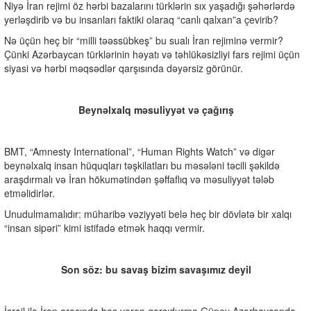
Niyə İran rejimi öz hərbi bazalarını türklərin sıx yaşadığı şəhərlərdə
yerləşdirib və bu insanları faktiki olaraq “canlı qalxan”a çevirib?
Nə üçün heç bir “milli təəssübkeş” bu sualı İran rejiminə vermir?
Çünki Azərbaycan türklərinin həyatı və təhlükəsizliyi fars rejimi üçün
siyasi və hərbi məqsədlər qarşısında dəyərsiz görünür.
Beynəlxalq məsuliyyət və çağırış
BMT, “Amnesty International”, “Human Rights Watch” və digər
beynəlxalq insan hüquqları təşkilatları bu məsələni təcili şəkildə
araşdırmalı və İran hökumətindən şəffaflıq və məsuliyyət tələb
etməlidirlər.
Unudulmamalıdır: müharibə vəziyyəti belə heç bir dövlətə bir xalqı
“insan sipəri” kimi istifadə etmək haqqı vermir.
Son söz: bu savaş bizim savaşımız deyil