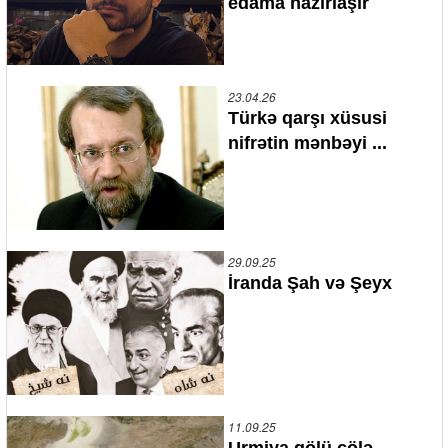
edama hazırlaşır
23.04.26
Türkə qarşı xüsusi
nifrətin mənbəyi ...
29.09.25
İranda Şah və Şeyx
11.09.25
Urmiya gölü çölə