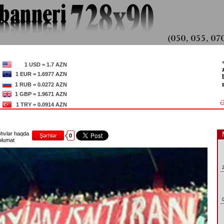
1 USD = 1.7 AZN
1 EUR = 1.6977 AZN
1 RUB = 0.0272 AZN
1 GBP = 1.9671 AZN
Ə
1 TRY = 0.0914 AZN
hvlər haqda
Şərhlər
0
lumat