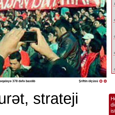
əqaləyə 378 dəfə baxılıb
Şriftin ölçüsü
urət, strateji
H
di
is