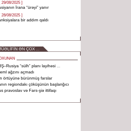
[ 29/08/2025 ]
siyanın İrana “ürəyi” yanır
[ 28/08/2025 ]
nksiyalara bir addım qaldı
ÜƏLİFİN ƏN ÇOX ...
OXUNAN
Ş–Rusiya “sülh” planı layihəsi ...
eml ağzını açmadı
n örtüyünə bürünmüş farslar
anın regiondakı çöküşünün başlanğıcı
s pravoslav və Fars-şiə ittifaqı