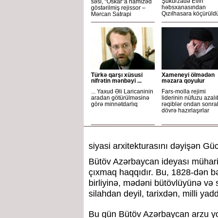
Şükurzadə Evin
səsi, “Oskar”a namizəd
həbsxanasından
göstərilmiş rejissor –
Qızılhasara köçürüld
Mərcan Satrapi
Türkə qarşı xüsusi
Xameneyi ölmədən
nifrətin mənbəyi ...
məzara qoyulur
... Yaxud Əli Laricaninin
Fars-molla rejimi
aradan götürülməsinə
liderinin nüfuzu azalı
görə minnətdarlıq
rəqiblər ondan sonra
dövrə hazırlaşırlar
siyasi arxitekturasını dəyişən Gü
Bütöv Azərbaycan ideyası müharibə 
çıxmaq haqqıdır. Bu, 1828-dən bəri
birliyinə, mədəni bütövlüyünə və
silahdan deyil, tarixdən, milli yad
Bu gün Bütöv Azərbaycan arzu yox,