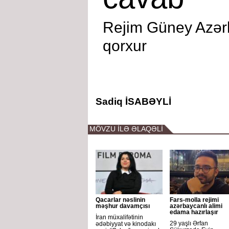
Rejim Güney Azər
qorxur
Sadiq İSABƏYLİ
MÖVZU İLƏ ƏLAQƏLİ
Qacarlar nəslinin
Fars-molla rejimi
məşhur davamçısı
azərbaycanlı alimi
edama hazırlaşır
İran müxalifətinin
29 yaşlı Ərfan
ədəbiyyat və kinodakı