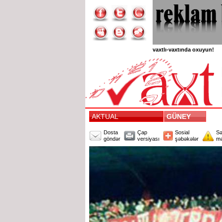
vaxtlı-vaxtında oxuyun!
AKTUAL
GÜNEY
Dosta
Çap
Sosial
Sə
göndər
versiyası
şəbəkələr
mə