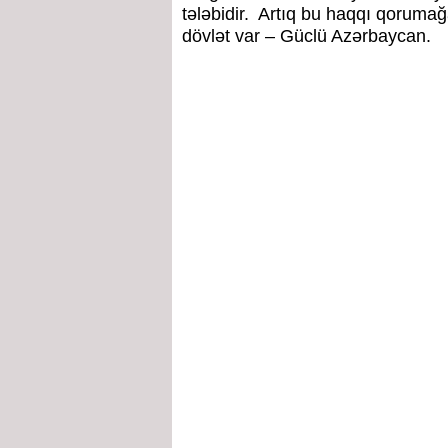
tələbidir. Artıq bu haqqı qoruma
dövlət var – Güclü Azərbaycan.