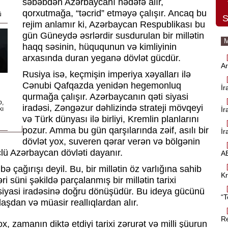
səbəbdən Azərbaycanı hədəfə alır,
qorxutmağa, “təcrid” etməyə çalışır. Ancaq bu
ü
S
rejim anlamır ki, Azərbaycan Respublikası bu
gün Güneydə əsrlərdir susdurulan bir millətin
M
haqq səsinin, hüququnun və kimliyinin
arxasında duran yeganə dövlət gücdür.
Ar
Rusiya isə, keçmişin imperiya xəyalları ilə
Cənubi Qafqazda yenidən hegemonluq
İr
qurmağa çalışır. Azərbaycanın qəti siyasi
b,
iradəsi, Zəngəzur dəhlizində strateji mövqeyi
İr
kı
və Türk dünyası ilə birliyi, Kremlin planlarını
pozur. Amma bu gün qarşılarında zəif, asılı bir
İr
dövlət yox, suveren qərar verən və bölgənin
clü Azərbaycan dövləti dayanır.
AB
çağırışı deyil. Bu, bir millətin öz varlığına sahib
Kr
 süni şəkildə parçalanmış bir millətin tarixi
 siyasi iradəsinə doğru dönüşüdür. Bu ideya gücünü
“T
daşdan və müasir reallıqlardan alır.
Re
 zamanın diktə etdiyi tarixi zərurət və milli şüurun