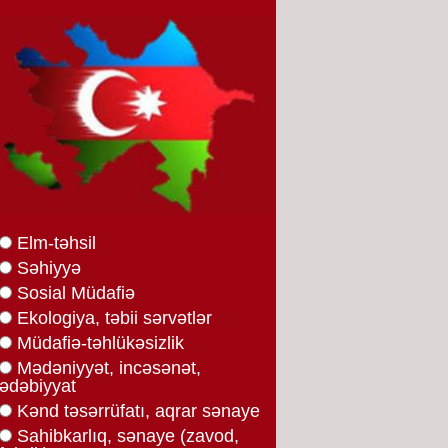
Elm-təhsil
Səhiyyə
Sosial Müdafiə
Ekologiya, təbii sərvətlər
Müdafiə-təhlükəsizlik
Mədəniyyət, incəsənət,
ədəbiyyat
Kənd təsərrüfatı, aqrar sənaye
Sahibkarlıq, sənaye (zavod,