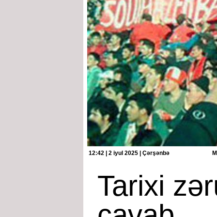
12:42 | 2 iyul 2025 | Çərşənbə
M
Tarixi zər
cavab