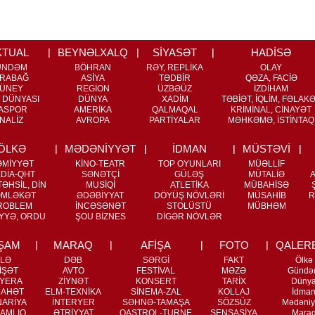
KTUAL
BEYNƏLXALQ
SİYASƏT
HADİSƏ
ÜNDƏM
BÖHRAN
RƏY, REPLİKA
OLAY
RABAĞ
ASİYA
TƏDBİR
QƏZA, FACİƏ
ÜNEY
REGİON
ÜZBƏÜZ
İZDİHAM
 DÜNYASI
DÜNYA
XADİM
TƏBİƏT, İQLİM, FƏLAK
ASPOR
AMERİKA
QALMAQAL
KRİMİNAL, CİNAYƏT
NALİZ
AVROPA
PARTİYALAR
MƏHKƏMƏ, İSTİNTAQ
ÖLKƏ
MƏDƏNİYYƏT
İDMAN
MÜSTƏVİ
ƏMİYYƏT
KİNO-TEATR
TOP OYUNLARI
MÜƏLLİF
DİA-QHT
SƏNƏTÇİ
GÜLƏŞ
MÜTALİƏ
ƏHSİL, DİN
MUSİQİ
ATLETİKA
MÜBAHİSƏ
MLƏKƏT
ƏDƏBİYYAT
DÖYÜŞ NÖVLƏRİ
MÜSAHİB
R
ROBLEM
İNCƏSƏNƏT
STOLÜSTÜ
MÜBHƏM
YYƏ, ORDU
ŞOU BİZNES
DİGƏR NÖVLƏR
ŞAM
MARAQ
AFİŞA
FOTO
QALER
İLƏ
DƏB
SƏRGİ
FAKT
Ölkə
İŞƏT
AVTO
FESTİVAL
MƏZƏ
Gündə
YERA
ZİYNƏT
KONSERT
TARİX
Düny
RAHƏT
ELM-TEXNİKA
SİNEMA-ZAL
KOLLAJ
İdma
NARİYA
İNTERYER
SƏHNƏ-TAMAŞA
SÖZSÜZ
Mədəniy
AMLIQ
ƏTRİYYAT
QASTROL-TURNE
SENSASİYA
Mara