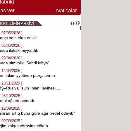
fabrik)
əs ver
Nəticələr
ÜƏLLİFİN ARXİVİ
[ 07/05/2026 ]
aqçı xain elan edildi
[ 05/05/2026 ]
anda ikihakimiyyətlilik
[ 29/04/2026 ]
anda simvolik “Sehrli lobya”
[ 14/04/2026 ]
an hakimiyyətində parçalanma
[ 23/11/2025 ]
Ş–Rusiya “sülh” planı layihəsi ...
[ 23/10/2025 ]
eml ağzını açmadı
[ 12/09/2025 ]
ehran artıq buna görə ağır bədəl ödəyib”
[ 09/09/2025 ]
jim xalqın çörəyinə çöküb