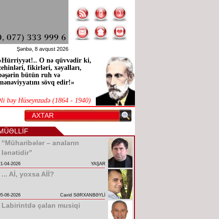
Şənbə, 8 avqust 2026
«Hürriyyət!.. O nə qüvvədir ki,
zehinləri, fikirləri, xəyalları,
bəşərin bütün ruh və
mənəviyyatını sövq edir!»
li bəy Hüseynzadə (1864 - 1940)
MÜƏLLİF
“Müharibələr – anaların
lənətidir”
21-04-2026
YAŞAR
... Aİ, yoxsa Aİİ?
05-06-2026
Cavid SƏRXANBƏYLİ
Labirintdə çalan musiqi