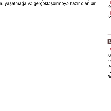
ğa, yaşatmağa və gerçəkləşdirməyə hazır olan bir
Ru
Sa
M
AB
Kr
Di
İr
Ru