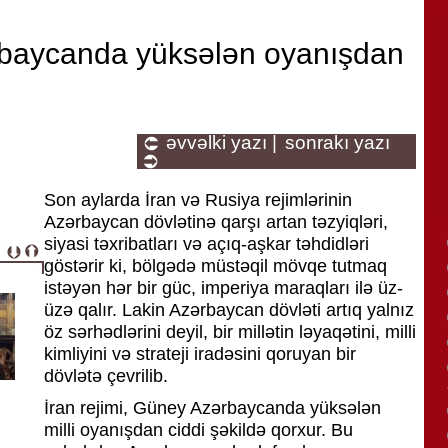
baycanda yüksələn oyanışdan
əvvəlki yazı |
sonrakı yazı
Son aylarda İran və Rusiya rejimlərinin
Azərbaycan dövlətinə qarşı artan təzyiqləri,
siyasi təxribatları və açıq-aşkar təhdidləri
göstərir ki, bölgədə müstəqil mövqe tutmaq
istəyən hər bir güc, imperiya maraqları ilə üz-
üzə qalır. Lakin Azərbaycan dövləti artıq yalnız
öz sərhədlərini deyil, bir millətin ləyaqətini, milli
kimliyini və strateji iradəsini qoruyan bir
dövlətə çevrilib.
İran rejimi, Güney Azərbaycanda yüksələn
milli oyanışdan ciddi şəkildə qorxur. Bu