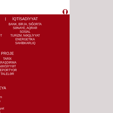
İQTİSADİYYAT
BANK, BİRJA, SIĞORTA
SƏNAYE, AQRAR
SOSİAL
ƏT
TURİZM, NƏQLİYYAT
ENERGETİKA
SAHİBKARLIQ
PROJE
TARİX
ARAŞDIRMA
ŞƏXSİYYƏT
EPORTYOR
TALELƏR
EYA
m
a
n
yət
q