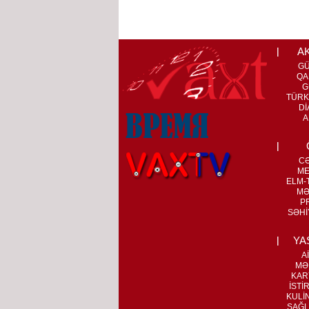
A
G
QA
G
TÜRK
Dİ
A
C
ME
ELM-T
MƏ
P
SƏHİ
YA
A
MƏ
KAR
İSTİ
KULİ
SAĞL