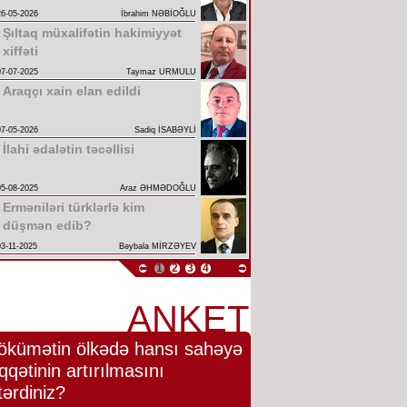
26-05-2026
İbrahim NƏBİOĞLU
Şıltaq müxalifətin hakimiyyət
xiffəti
07-07-2025
Taymaz URMULU
Araqçı xain elan edildi
07-05-2026
Sadiq İSABƏYLİ
İlahi ədalətin təcəllisi
05-08-2025
Araz ƏHMƏDOĞLU
Erməniləri türklərlə kim
düşmən edib?
03-11-2025
Bəybala MİRZƏYEV
1
2
3
4
ANKET
ökümətin ölkədə hansı sahəyə
qqətinin artırılmasını
tərdiniz?