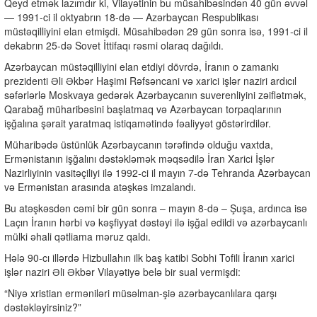
Qeyd etmək lazımdır ki, Vilayətinin bu müsahibəsindən 40 gün əvvəl
— 1991-ci il oktyabrın 18-də — Azərbaycan Respublikası
müstəqilliyini elan etmişdi. Müsahibədən 29 gün sonra isə, 1991-ci il
dekabrın 25-də Sovet İttifaqı rəsmi olaraq dağıldı.
Azərbaycan müstəqilliyini elan etdiyi dövrdə, İranın o zamankı
prezidenti Əli Əkbər Haşimi Rəfsəncani və xarici işlər naziri ardıcıl
səfərlərlə Moskvaya gedərək Azərbaycanın suverenliyini zəiflətmək,
Qarabağ müharibəsini başlatmaq və Azərbaycan torpaqlarının
işğalına şərait yaratmaq istiqamətində fəaliyyət göstərirdilər.
Müharibədə üstünlük Azərbaycanın tərəfində olduğu vaxtda,
Ermənistanın işğalını dəstəkləmək məqsədilə İran Xarici İşlər
Nazirliyinin vasitəçiliyi ilə 1992-ci il mayın 7-də Tehranda Azərbaycan
və Ermənistan arasında atəşkəs imzalandı.
Bu atəşkəsdən cəmi bir gün sonra – mayın 8-də – Şuşa, ardınca isə
Laçın İranın hərbi və kəşfiyyat dəstəyi ilə işğal edildi və azərbaycanlı
mülki əhali qətliama məruz qaldı.
Hələ 90-cı illərdə Hizbullahın ilk baş katibi Sobhi Tofili İranın xarici
işlər naziri Əli Əkbər Vilayətiyə belə bir sual vermişdi:
“Niyə xristian erməniləri müsəlman-şiə azərbaycanlılara qarşı
dəstəkləyirsiniz?”