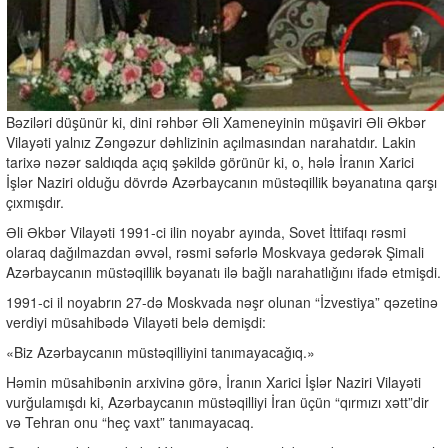
Bəziləri düşünür ki, dini rəhbər Əli Xameneyinin müşaviri Əli Əkbər
Vilayəti yalnız Zəngəzur dəhlizinin açılmasından narahatdır. Lakin
tarixə nəzər saldıqda açıq şəkildə görünür ki, o, hələ İranın Xarici
İşlər Naziri olduğu dövrdə Azərbaycanın müstəqillik bəyanatına qarşı
çıxmışdır.
Əli Əkbər Vilayəti 1991-ci ilin noyabr ayında, Sovet İttifaqı rəsmi
olaraq dağılmazdan əvvəl, rəsmi səfərlə Moskvaya gedərək Şimali
Azərbaycanın müstəqillik bəyanatı ilə bağlı narahatlığını ifadə etmişdi.
1991-ci il noyabrın 27-də Moskvada nəşr olunan “İzvestiya” qəzetinə
verdiyi müsahibədə Vilayəti belə demişdi:
«Biz Azərbaycanın müstəqilliyini tanımayacağıq.»
Həmin müsahibənin arxivinə görə, İranın Xarici İşlər Naziri Vilayəti
vurğulamışdı ki, Azərbaycanın müstəqilliyi İran üçün “qırmızı xətt”dir
və Tehran onu “heç vaxt” tanımayacaq.