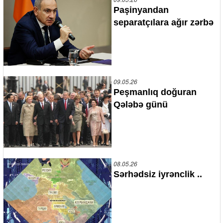
Paşinyandan
separatçılara ağır zərbə
09.05.26
Peşmanlıq doğuran
Qələbə günü
08.05.26
Sərhədsiz iyrənclik ..