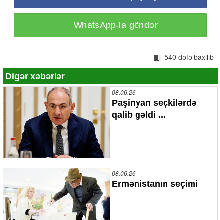
WhatsApp-la göndər
540 dəfə baxılıb
Digər xəbərlər
08.06.26
Paşinyan seçkilərdə
qalib gəldi ...
08.06.26
Ermənistanın seçimi