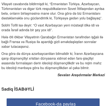
Vilayəti cavabında bildirmişdi ki, “Ermənistan Türkiyə, Azərbaycan,
Türkmənistan və digər türk respublikalarının Sovet İttifaqından ayrılsa
belə, onların birləşməsinə mane olur. Ona görə də biz Ermənistanı
dəstəkləməklə onu gücləndiririk ki, Türkiyəyə gedən yolu bağlayaq”.
Sobhi Tofili isə deyir: “O vaxt Azərbaycan yeni müstəqil ölkə idi və
orada İsrail adında bir şey yox idi”.
Hələ Əli Əkbər Vilayətinin Qarabağın Ermənistan tərəfindən işğalı ilə
bağlı Fransa və Rusiya ilə apardığı gizli əməkdaşlıqdan sonralar
xəbər tutacaqsınız.
Ona görə də dünya azərbaycanlıları bilməlidir ki, İranın Azərbaycana
qarşı düşmənçiliyi xristian dünyasına xidmət edən fars-şiəçiliyi
əsasında formalaşan dərin ideoloji düşmənçilikdir və bu rejim məhz
bu ideoloji mənbəyə görə bu düşmənçilikdən əl çəkə bilmir.
Savalan Araşdırmalar Mərkəzi
Sadiq İSABƏYLİ
Facebook-da paylaş