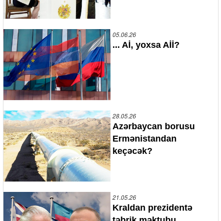
05.06.26
... Aİ, yoxsa Aİİ?
28.05.26
Azərbaycan borusu
Ermənistandan
keçəcək?
21.05.26
Kraldan prezidentə
təbrik məktubu