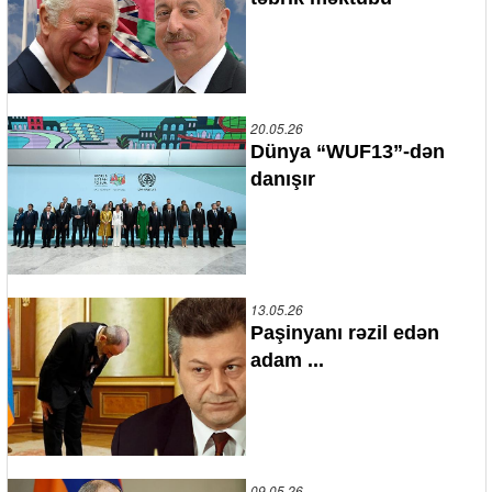
20.05.26
Dünya “WUF13”-dən
danışır
13.05.26
Paşinyanı rəzil edən
adam ...
09.05.26