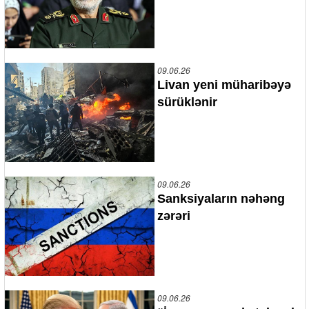
09.06.26
Livan yeni müharibəyə
sürüklənir
09.06.26
Sanksiyaların nəhəng
zərəri
09.06.26