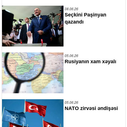
08.06.26
Seçkini Paşinyan
qazandı
05.06.26
Rusiyanın xam xəyalı
05.06.26
NATO zirvəsi əndişəsi