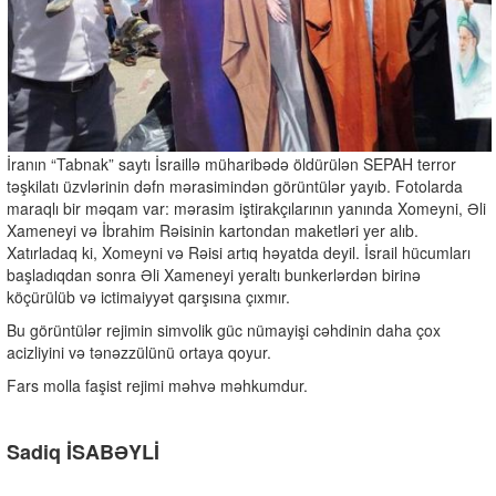
İranın “Tabnak” saytı İsraillə müharibədə öldürülən SEPAH terror
təşkilatı üzvlərinin dəfn mərasimindən görüntülər yayıb. Fotolarda
maraqlı bir məqam var: mərasim iştirakçılarının yanında Xomeyni, Əli
Xameneyi və İbrahim Rəisinin kartondan maketləri yer alıb.
Xatırladaq ki, Xomeyni və Rəisi artıq həyatda deyil. İsrail hücumları
başladıqdan sonra Əli Xameneyi yeraltı bunkerlərdən birinə
köçürülüb və ictimaiyyət qarşısına çıxmır.
Bu görüntülər rejimin simvolik güc nümayişi cəhdinin daha çox
acizliyini və tənəzzülünü ortaya qoyur.
Fars molla faşist rejimi məhvə məhkumdur.
Sadiq İSABƏYLİ