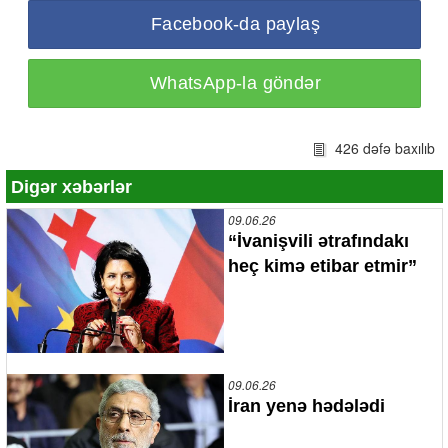
Facebook-da paylaş
WhatsApp-la göndər
426 dəfə baxılıb
Digər xəbərlər
09.06.26
“İvanişvili ətrafındakı
heç kimə etibar etmir”
09.06.26
İran yenə hədələdi