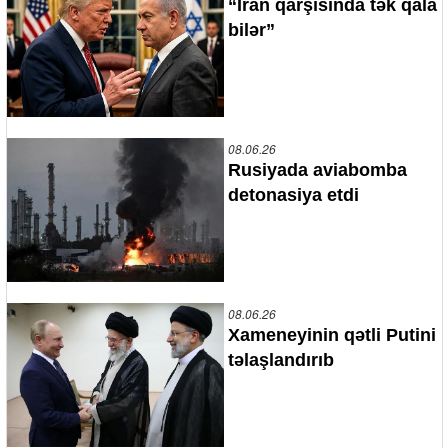
“İran qarşısında tək qala
bilər”
08.06.26
Rusiyada aviabomba
detonasiya etdi
08.06.26
Xameneyinin qətli Putini
təlaşlandırıb