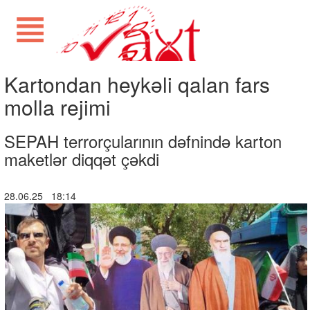
Kartondan heykəli qalan fars
molla rejimi
SEPAH terrorçularının dəfnində karton
maketlər diqqət çəkdi
28.06.25 18:14