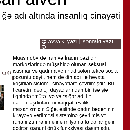
iğə adı altında insanlıq cinayəti
əvvəlki yazı |
sonrakı yazı
Müasir dövrdə İran və İraqın bəzi dini
mərkəzlərində müşahidə olunan seksual
istismar və qadın alveri hadisələri təkcə sosial
pozuntu deyil, həm də din adı ilə həyata
keçirilən sistemli cinayətlərə çevrilmişdir. Bu
ticarətin ideoloji dayaqlarından biri isə şiə
fiqhində “mütə” və ya “siğə” adı ilə
qanuniləşdirilən müvəqqəti evlilik
mexanizmidir. Siğə, əslində qadın bədəninin
kirayəyə verilməsi sisteminə çevrilmiş və
ruhani zümrənin əlinə milyonlarla dollar gəlir
gətirən qanuni örtük funksiyası daşımışdır.