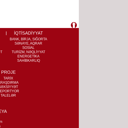
İQTİSADİYYAT
BANK, BİRJA, SIĞORTA
SƏNAYE, AQRAR
SOSİAL
ƏT
TURİZM, NƏQLİYYAT
ENERGETİKA
SAHİBKARLIQ
PROJE
TARİX
ARAŞDIRMA
ŞƏXSİYYƏT
EPORTYOR
TALELƏR
EYA
m
a