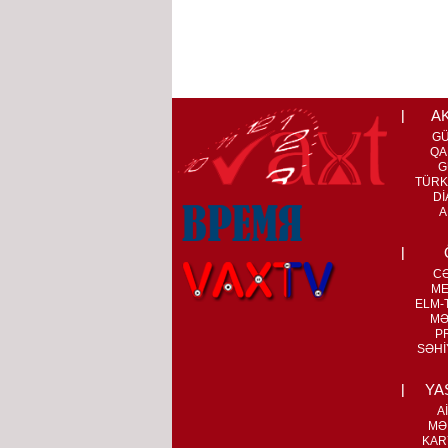
A
G
QA
G
TÜRK
Dİ
A
C
ME
ELM-T
MƏ
P
SƏHİ
YA
A
MƏ
KAR