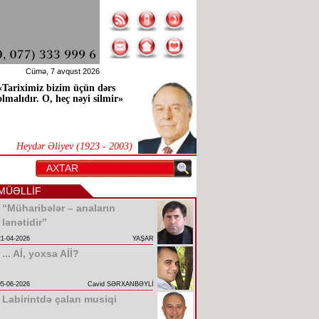
Cümə, 7 avqust 2026
«Tariximiz bizim üçün dərs
olmalıdır. O, heç nəyi silmir»
Heydər Əliyev (1923 - 2003)
MÜƏLLİF
“Müharibələr – anaların
lənətidir”
21-04-2026
YAŞAR
... Aİ, yoxsa Aİİ?
05-06-2026
Cavid SƏRXANBƏYLİ
Labirintdə çalan musiqi