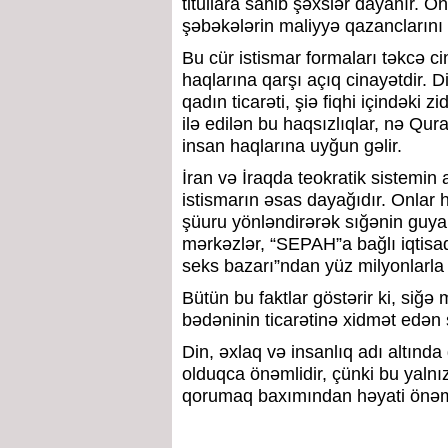
titullara sahib şəxslər dayanır. 
şəbəkələrin maliyyə qazanclarını t
Bu cür istismar formaları təkcə cin
haqlarına qarşı açıq cinayətdir. D
qadın ticarəti, şiə fiqhi içindəki z
ilə edilən bu haqsızlıqlar, nə Qur
insan haqlarına uyğun gəlir.
İran və İraqda teokratik sistemin a
istismarın əsas dayağıdır. Onlar 
şüuru yönləndirərək sığənin guya di
mərkəzlər, “SEPAH”a bağlı iqtisadi 
seks bazarı”ndan yüz milyonlarla d
Bütün bu faktlar göstərir ki, siğə
bədəninin ticarətinə xidmət edən s
Din, əxlaq və insanlıq adı altında
olduqca önəmlidir, çünki bu yalnı
qorumaq baxımından həyati önəm