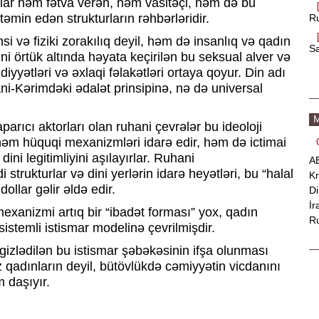
Onlar həm fətva verən, həm vasitəçi, həm də bu
əmin edən strukturların rəhbərləridir.
Ru
si və fiziki zorakılıq deyil, həm də insanlıq və qadın
Sa
ini örtük altında həyata keçirilən bu seksual alver və
iddiyyətləri və əxlaqi fəlakətləri ortaya qoyur. Din adı
ani-Kərimdəki ədalət prinsipinə, nə də universal
M
parıcı aktorları olan ruhani çevrələr bu ideoloji
həm hüquqi mexanizmləri idarə edir, həm də ictimai
ni legitimliyini aşılayırlar. Ruhani
AB
strukturlar və dini yerlərin idarə heyətləri, bu “halal
Kr
ollar gəlir əldə edir.
Di
İr
 mexanizmi artıq bir “ibadət forması” yox, qadın
Ru
istemli istismar modelinə çevrilmişdir.
 gizlədilən bu istismar şəbəkəsinin ifşa olunması
z qadınların deyil, bütövlükdə cəmiyyətin vicdanını
 daşıyır.