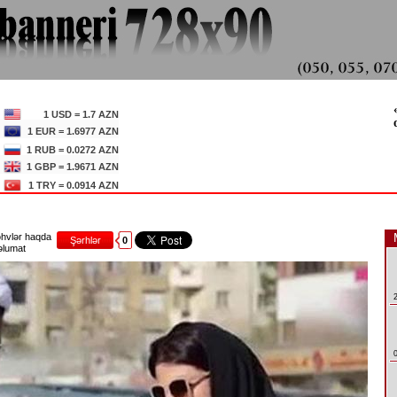
1 USD = 1.7 AZN
1 EUR = 1.6977 AZN
1 RUB = 0.0272 AZN
1 GBP = 1.9671 AZN
1 TRY = 0.0914 AZN
hvlər haqda
Şərhlər
0
lumat