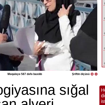
Məqaləyə 587 dəfə baxılıb
Şriftin ölçüsü
ogiyasına sığal
H
di
an alveri
is