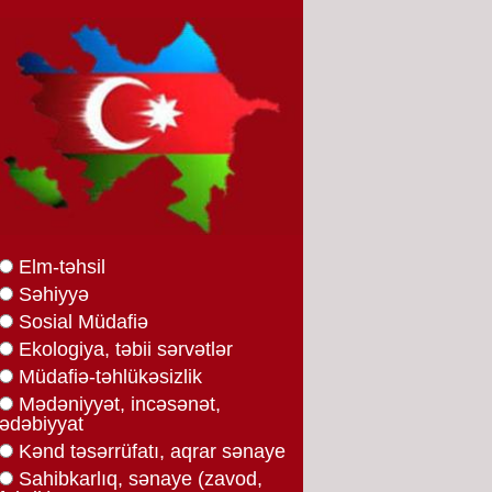
Elm-təhsil
Səhiyyə
Sosial Müdafiə
Ekologiya, təbii sərvətlər
Müdafiə-təhlükəsizlik
Mədəniyyət, incəsənət,
ədəbiyyat
Kənd təsərrüfatı, aqrar sənaye
Sahibkarlıq, sənaye (zavod,