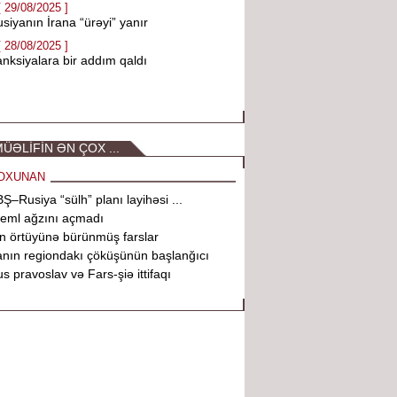
[ 29/08/2025 ]
siyanın İrana “ürəyi” yanır
[ 28/08/2025 ]
nksiyalara bir addım qaldı
ÜƏLİFİN ƏN ÇOX ...
OXUNAN
Ş–Rusiya “sülh” planı layihəsi ...
eml ağzını açmadı
n örtüyünə bürünmüş farslar
anın regiondakı çöküşünün başlanğıcı
s pravoslav və Fars-şiə ittifaqı