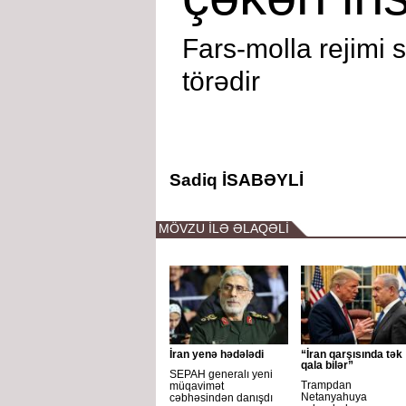
Fars-molla rejimi s
törədir
Sadiq İSABƏYLİ
MÖVZU İLƏ ƏLAQƏLİ
İran yenə hədələdi
“İran qarşısında tək
qala bilər”
SEPAH generalı yeni
Trampdan
müqavimət
Netanyahuya
cəbhəsindən danışdı