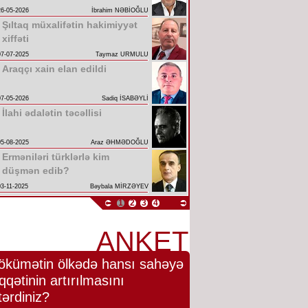
26-05-2026
İbrahim NƏBİOĞLU
Şıltaq müxalifətin hakimiyyət
xiffəti
07-07-2025
Taymaz URMULU
Araqçı xain elan edildi
07-05-2026
Sadiq İSABƏYLİ
İlahi ədalətin təcəllisi
05-08-2025
Araz ƏHMƏDOĞLU
Erməniləri türklərlə kim
düşmən edib?
03-11-2025
Bəybala MİRZƏYEV
1
2
3
4
ANKET
ökümətin ölkədə hansı sahəyə
qqətinin artırılmasını
tərdiniz?