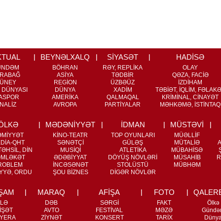
KTUAL
BEYNƏLXALQ
SİYASƏT
HADİSƏ
ÜNDƏM
BÖHRAN
RƏY, REPLİKA
OLAY
RABAĞ
ASİYA
TƏDBİR
QƏZA, FACİƏ
ÜNEY
REGİON
ÜZBƏÜZ
İZDİHAM
 DÜNYASI
DÜNYA
XADİM
TƏBİƏT, İQLİM, FƏLAK
ASPOR
AMERİKA
QALMAQAL
KRİMİNAL, CİNAYƏT
NALİZ
AVROPA
PARTİYALAR
MƏHKƏMƏ, İSTİNTAQ
ÖLKƏ
MƏDƏNİYYƏT
İDMAN
MÜSTƏVİ
ƏMİYYƏT
KİNO-TEATR
TOP OYUNLARI
MÜƏLLİF
DİA-QHT
SƏNƏTÇİ
GÜLƏŞ
MÜTALİƏ
ƏHSİL, DİN
MUSİQİ
ATLETİKA
MÜBAHİSƏ
MLƏKƏT
ƏDƏBİYYAT
DÖYÜŞ NÖVLƏRİ
MÜSAHİB
R
ROBLEM
İNCƏSƏNƏT
STOLÜSTÜ
MÜBHƏM
YYƏ, ORDU
ŞOU BİZNES
DİGƏR NÖVLƏR
ŞAM
MARAQ
AFİŞA
FOTO
QALER
İLƏ
DƏB
SƏRGİ
FAKT
Ölkə
İŞƏT
AVTO
FESTİVAL
MƏZƏ
Gündə
YERA
ZİYNƏT
KONSERT
TARİX
Düny