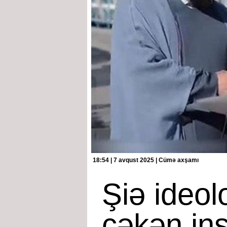
18:54 | 7 avqust 2025 | Cümə axşamı
Şiə ideol
çəkən ins