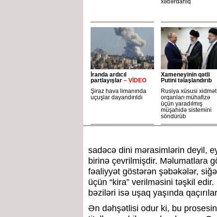
xəbərdarlıq
İranda ardıcıl
Xameneyinin qətli
partlayışlar
– VİDEO
Putini təlaşlandırıb
Şiraz hava limanında
Rusiya xüsusi xidmət
uçuşlar dayandırıldı
orqanları mühafizə
üçün yaradılmış
müşahidə sistemini
söndürüb
sadəcə dini mərasimlərin deyil, 
birinə çevrilmişdir. Məlumatlara g
fəaliyyət göstərən şəbəkələr, siğə
üçün “kira” verilməsini təşkil edir
bəziləri isə uşaq yaşında qaçırıla
Ən dəhşətlisi odur ki, bu prosesin