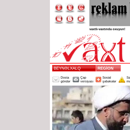
vaxtlı-vaxtında oxuyun!
BEYNƏLXALQ
REGİON
Dosta
Çap
Sosial
Sə
göndər
versiyası
şəbəkələr
mə