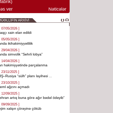
fabrik)
əs ver
Nəticələr
ÜƏLLİFİN ARXİVİ
[ 07/05/2026 ]
aqçı xain elan edildi
[ 05/05/2026 ]
anda ikihakimiyyətlilik
[ 29/04/2026 ]
anda simvolik “Sehrli lobya”
[ 14/04/2026 ]
an hakimiyyətində parçalanma
[ 23/11/2025 ]
Ş–Rusiya “sülh” planı layihəsi ...
[ 23/10/2025 ]
eml ağzını açmadı
[ 12/09/2025 ]
ehran artıq buna görə ağır bədəl ödəyib”
[ 09/09/2025 ]
jim xalqın çörəyinə çöküb