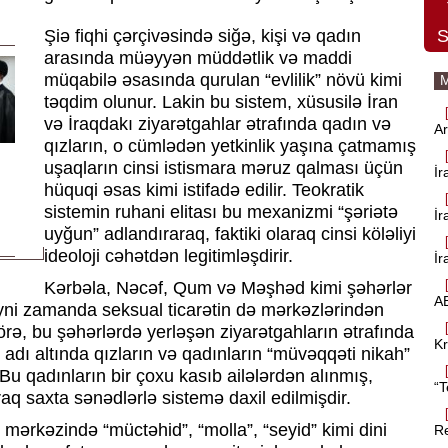
S
Şiə fiqhi çərçivəsində siğə, kişi və qadın
arasında müəyyən müddətlik və maddi
müqabilə əsasında qurulan “evlilik” növü kimi
M
təqdim olunur. Lakin bu sistem, xüsusilə İran
və İraqdakı ziyarətgahlar ətrafında qadın və
Ar
qızların, o cümlədən yetkinlik yaşına çatmamış
uşaqların cinsi istismara məruz qalması üçün
İr
hüquqi əsas kimi istifadə edilir. Teokratik
sistemin ruhani elitası bu mexanizmi “şəriətə
İr
uyğun” adlandıraraq, faktiki olaraq cinsi köləliyi
ideoloji cəhətdən legitimləşdirir.
İr
Kərbəla, Nəcəf, Qum və Məşhəd kimi şəhərlər
AB
eyni zamanda seksual ticarətin də mərkəzlərindən
örə, bu şəhərlərdə yerləşən ziyarətgahların ətrafında
Kr
 adı altında qızların və qadınların “müvəqqəti nikah”
. Bu qadınların bir çoxu kasıb ailələrdən alınmış,
“T
raq saxta sənədlərlə sistemə daxil edilmişdir.
 mərkəzində “müctəhid”, “molla”, “seyid” kimi dini
Re