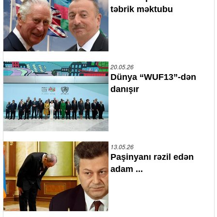
təbrik məktubu
20.05.26
Dünya “WUF13”-dən
danışır
13.05.26
Paşinyanı rəzil edən
adam ...