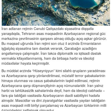
İran adlanan rejimin Cənubi Qafqazdakı siyasətinə diqqətlə
yanaşdıqda, Tehranın əsas məqsədinin Azərbaycanın regional güc
mərkəzinə çevrilməsinin qarşısını almaq olduğu açıq-aşkar görünür.
Bu məqsəd uğrunda İran rejimi son otuz il ərzində Ermənistanın
işğalçılıq siyasətinə tam dəstək verərək, Qarabağın azadlığını
əngəlləməyə çalışmışdır. İran təkcə diplomatik və iqtisadi dəstək
verməklə kifayətlənməmiş, həm də birbaşa hərbi və ideoloji
müdaxilələr həyata keçirmişdir.
Bu müddət ərzində “Hüseyniyyun” kimi silahlı qrupların yaradılması
və Azərbaycana qarşı yönləndirilməsi, müxtəlif terror şəbəkələrinin
himayə olunması və casus şəbəkələrinin təşkil edilməsi, rejimin
Azərbaycana qarşı düşmənçiliyinin açıq nümunələridir. İran yalnız
hərbi və təhlükəsizlik sahələrində deyil, həm də ideoloji cəbhədə –
fars-şiə təbliğatı vasitəsilə Azərbaycanın daxili sabitliyini hədəfə
almışdır. Məscidlər və dini ziyarətgahlar vasitəsilə yayılan təbliğatın
əsas məqsədi milli birliyi parçalamaq və Azərbaycan türklərinin milli
özünüdərkini zəiflətmək olmuşdur.