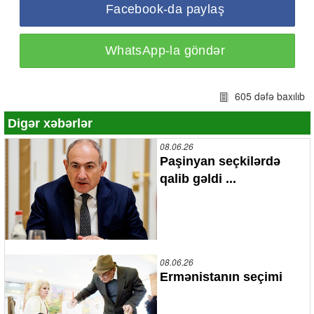
Facebook-da paylaş
WhatsApp-la göndər
605 dəfə baxılıb
Digər xəbərlər
08.06.26
Paşinyan seçkilərdə
qalib gəldi ...
08.06.26
Ermənistanın seçimi