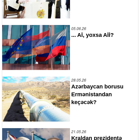
05.06.26
... Aİ, yoxsa Aİİ?
28.05.26
Azərbaycan borusu
Ermənistandan
keçəcək?
21.05.26
Kraldan prezidentə