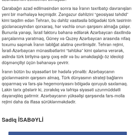
Qarabağın azad edilməsindən sonra isə İranın təxribatçı davranışları
yeni bir mərhələyə keçmişdir. Zəngəzur dəhlizini “geosiyasi təhdid”
kimi təqdim edən Tehran, bu dəhliz vasitəsilə bölgədəki türk təsirinin
güclənəcəyindən qorxaraq, hər vəchlə onun qarşısını almağa çalışır.
Bununla yanaşı, İsrail faktoru bəhanə edilərək Azərbaycan daxilində
parçalanma yaratmaq, Güney və Quzey Azərbaycan arasında nifaq
toxumu səpmək İranın təbliğat alətinə çevrilmişdir. Tehran rejimi,
İsrail-Azərbaycan münasibətlərini “təhlükə” kimi qələmə verərək,
əslində türk birliyinə qarşı çıxış edir və bu əməkdaşlığı öz ideoloji
düşmənçiliyi üçün bəhanəyə çevirir.
İranın bütün bu siyasətləri bir hədəfə yönəlib: Azərbaycanın
güclənməsinin qarşısını almaq, Türk dünyasının strateji bağlarını
qoparmaq və fars-şiə hegemoniyasını bölgədə qoruyub saxlamaq.
Lakin tarix göstərir ki, zorakılıq və təfriqə siyasəti uzunmüddətli
dayanıqlılıq gətirmir. Azərbaycanın yüksəlişi qarşısında fars-molla
rejimi daha da iflasa sürüklənməkdədir.
Sadiq İSABƏYLİ