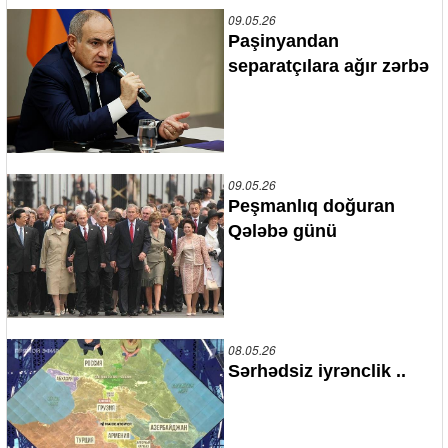
09.05.26
Paşinyandan
separatçılara ağır zərbə
09.05.26
Peşmanlıq doğuran
Qələbə günü
08.05.26
Sərhədsiz iyrənclik ..