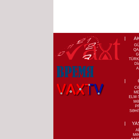
A
G
QA
G
TÜRK
Dİ
A
C
ME
ELM-T
MƏ
P
SƏHİ
YA
A
MƏ