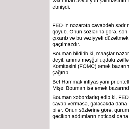
vaxtından əvvəl yumşaltmasının ri
etmişdi.
FED-in nəzarətə cavabdeh sədr m
qoyub. Onun sözlərinə görə, son g
çıxarıb və bu vəziyyəti düzəltmək 
qaçılmazdır.
Bouman bildirib ki, maaşlar nəzə
deyil, amma məşğulluqdakı zəifləm
Komitəsini (FOMC) əmək bazarı
çağırıb.
Bet Hammak inflyasiyanı prioritet
Mişel Bouman isə əmək bazarındak
Bouman xəbərdarlıq edib ki, FE
cavab verməsə, gələcəkdə daha kəs
bilər. Onun sözlərinə görə, qurum 
gecikən addımların nəticəsi daha a