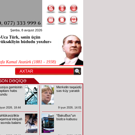
Şənbə, 8 avqust 2026
«Uca Türk, sənin üçün
yüksəkliyin hüdudu yoxdur»
afa Kamal Atatürk (1881 - 1938)
SON DƏQİQƏ
usiya gəmisinin
Merkelin təqaüdü
apitanı həbs
səs-küy yaratdı
lundu
 iyun 2026, 18:44
9 iyun 2026, 14:01
əhlükəsizliklə
“BakuBus”un
əqəmsal inkişafı
büdcə kabusu
rasında balans