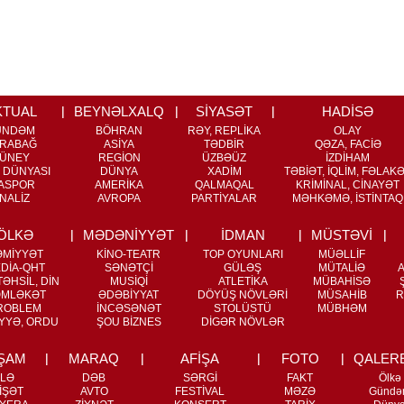
KTUAL
BEYNƏLXALQ
SİYASƏT
HADİSƏ
ÜNDƏM
BÖHRAN
RƏY, REPLİKA
OLAY
RABAĞ
ASİYA
TƏDBİR
QƏZA, FACİƏ
ÜNEY
REGİON
ÜZBƏÜZ
İZDİHAM
 DÜNYASI
DÜNYA
XADİM
TƏBİƏT, İQLİM, FƏLAK
ASPOR
AMERİKA
QALMAQAL
KRİMİNAL, CİNAYƏT
NALİZ
AVROPA
PARTİYALAR
MƏHKƏMƏ, İSTİNTAQ
ÖLKƏ
MƏDƏNİYYƏT
İDMAN
MÜSTƏVİ
ƏMİYYƏT
KİNO-TEATR
TOP OYUNLARI
MÜƏLLİF
DİA-QHT
SƏNƏTÇİ
GÜLƏŞ
MÜTALİƏ
ƏHSİL, DİN
MUSİQİ
ATLETİKA
MÜBAHİSƏ
MLƏKƏT
ƏDƏBİYYAT
DÖYÜŞ NÖVLƏRİ
MÜSAHİB
R
ROBLEM
İNCƏSƏNƏT
STOLÜSTÜ
MÜBHƏM
YYƏ, ORDU
ŞOU BİZNES
DİGƏR NÖVLƏR
ŞAM
MARAQ
AFİŞA
FOTO
QALER
İLƏ
DƏB
SƏRGİ
FAKT
Ölkə
İŞƏT
AVTO
FESTİVAL
MƏZƏ
Gündə