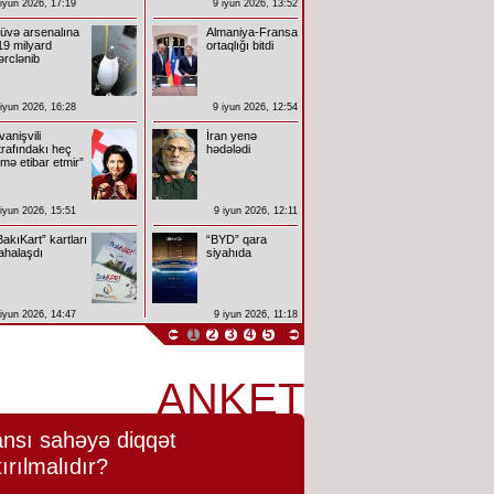
 iyun 2026, 17:19
9 iyun 2026, 13:52
üvə arsenalına
Almaniya-Fransa
19 milyard
ortaqlığı bitdi
ərclənib
 iyun 2026, 16:28
9 iyun 2026, 12:54
İvanişvili
İran yenə
trafındakı heç
hədələdi
imə etibar etmir”
 iyun 2026, 15:51
9 iyun 2026, 12:11
BakıKart” kartları
“BYD” qara
ahalaşdı
siyahıda
 iyun 2026, 14:47
9 iyun 2026, 11:18
1
2
3
4
5
ANKET
nsı sahəyə diqqət
tırılmalıdır?