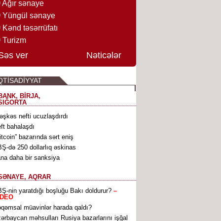
Ağır sənaye
Yüngül sənaye
Kənd təsərrüfatı
Turizm
Səs ver
Nəticələr
QTİSADİYYAT
BANK, BİRJA,
SIĞORTA
əşkəs nefti ucuzlaşdırdı
ft bahalaşdı
itcoin” bazarında sərt eniş
Ş-də 250 dollarlıq əskinas
ana daha bir sanksiya
SƏNAYE, AQRAR
Ş-nin yaratdığı boşluğu Bakı doldurur?
–
İDEO
qəmsal müavinlər harada qaldı?
ərbaycan məhsulları Rusiya bazarlarını işğal