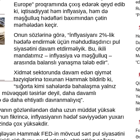
r
ed
Europe” proqramında çıxış edərək qeyd edib
Ru
ki, iqtisadiyyat həm inflyasiya, həm də
“P
məşğulluq hədəfləri baxımından çətin
mərhələdən keçir.
Onun sözlərinə görə, “İnflyasiyanı 2%-lik
Hə
hədəfə endirmək üçün məhdudlaşdırıcı pul
Da
siyasətini davam etdirməliyik. Bu, ikili
QN
mandatımız – inflyasiya və məşğulluq –
Ma
arasında balanslı yanaşma tələb edir”.
“C
Xidmət sektorunda davam edən qiymət
təzyiqlərinə toxunan Hammak bildirib ki,
Qi
“sığorta kimi sahələrdə bahalaşma yalnız
Ne
 müvəqqəti təsirlər deyil, daha davamlı
Ye
ə də daha ehtiyatlı davranmalıyıq”.
Ne
iyanın gözləniləndən daha uzun müddət yüksək
BP
nun fikrincə, inflyasiyanın hədəf səviyyədən yuxarı
zində çox yüksəkdir.
Fr
iləyən Hammak FED-in mövcud sərt pul siyasətini
Əm