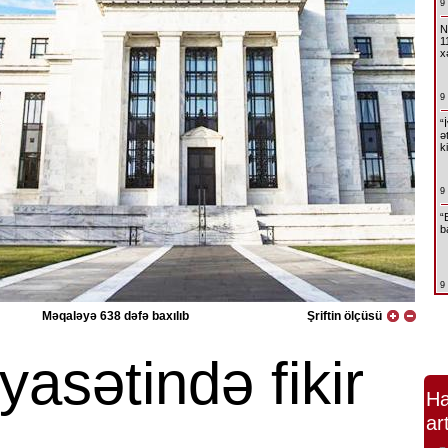
9
N
1
x
9
“
ə
k
9
“
b
9
Məqaləyə 638 dəfə baxılıb
Şriftin ölçüsü
yasətində fikir
Ha
ar