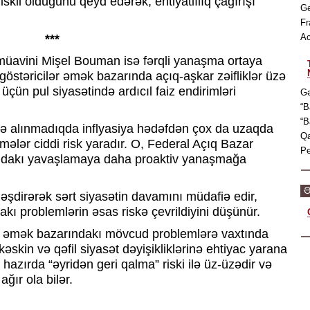
skli olduğunu qeyd edərək, ehtiyatlılıq çağırışı
Gə
Fr
***
Ac
üavini Mişel Bouman isə fərqli yanaşma ortaya
östəricilər əmək bazarında açıq-aşkar zəifliklər üzə
üçün pul siyasətində ardıcıl faiz endirimləri
Gə
“B
“B
rə alınmadıqda inflyasiya hədəfdən çox da uzaqda
Qa
ələr ciddi risk yaradır. O, Federal Açıq Bazar
Pe
ndakı yavaşlamaya daha proaktiv yanaşmağa
Ə
ləşdirərək sərt siyasətin davamını müdafiə edir,
ı problemlərin əsas riskə çevrildiyini düşünür.
D əmək bazarındakı mövcud problemlərə vaxtında
kin və qəfil siyasət dəyişikliklərinə ehtiyac yarana
hazırda “əyridən geri qalma” riski ilə üz-üzədir və
ğır ola bilər.