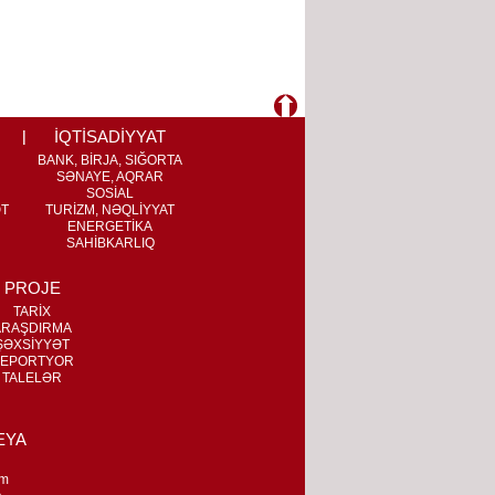
İQTİSADİYYAT
BANK, BİRJA, SIĞORTA
SƏNAYE, AQRAR
SOSİAL
ƏT
TURİZM, NƏQLİYYAT
ENERGETİKA
SAHİBKARLIQ
PROJE
TARİX
ARAŞDIRMA
ŞƏXSİYYƏT
EPORTYOR
TALELƏR
EYA
m