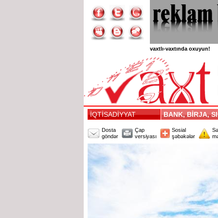
vaxtlı-vaxtında oxuyun!
İQTİSADİYYAT
BANK, BİRJA, 
Dosta
Çap
Sosial
Sə
göndər
versiyası
şəbəkələr
mə