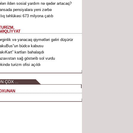
lən ildən sosial yardım nə qədər artacaq?
ansada pensiyalara yeni zərbə
lıq təhlükəsi 673 milyona çatıb
TURİZM,
NƏQLİYYAT
rginlik və yanacaq qiymətləri gəliri düşürür
akuBus”un büdcə kabusu
akıKart” kartları bahalaşdı
zaxıstan sağ göstərib sol vurdu
kində turizm ofisi açıldı
N ÇOX ...
OXUNAN