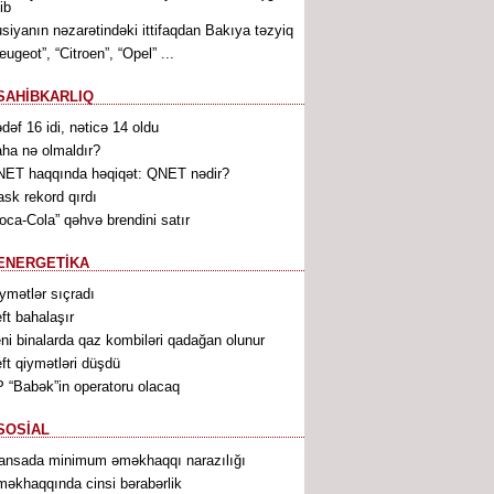
ib
siyanın nəzarətindəki ittifaqdan Bakıya təzyiq
eugeot”, “Citroen”, “Opel” ...
SAHİBKARLIQ
dəf 16 idi, nəticə 14 oldu
ha nə olmaldır?
ET haqqında həqiqət: QNET nədir?
sk rekord qırdı
oca-Cola” qəhvə brendini satır
ENERGETİKA
ymətlər sıçradı
ft bahalaşır
ni binalarda qaz kombiləri qadağan olunur
ft qiymətləri düşdü
 “Babək”in operatoru olacaq
SOSİAL
ansada minimum əməkhaqqı narazılığı
əkhaqqında cinsi bərabərlik