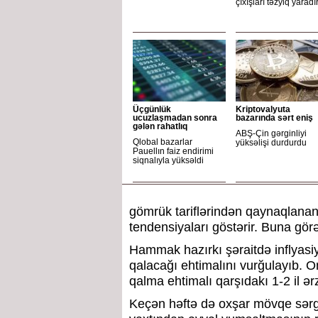
çıxışları təzyiq yaradı
Üçgünlük
Kriptovalyuta
ucuzlaşmadan sonra
bazarında sərt eniş
gələn rahatlıq
ABŞ-Çin gərginliyi
Qlobal bazarlar
yüksəlişi durdurdu
Pauellın faiz endirimi
siqnalıyla yüksəldi
gömrük tariflərindən qaynaqlanan
tendensiyaları göstərir. Buna gör
Hammak hazırkı şəraitdə inflyas
qalacağı ehtimalını vurğulayıb. O
qalma ehtimalı qarşıdakı 1-2 il ər
Keçən həftə də oxşar mövqe sərg