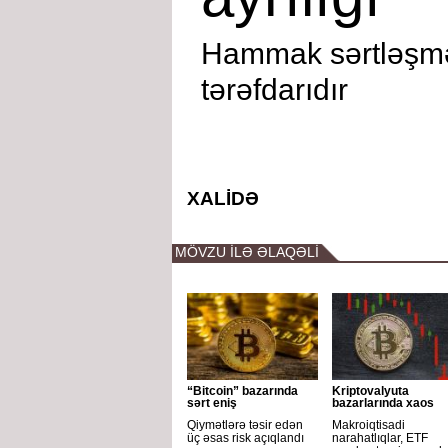
Hammak sərtləşm
tərəfdarıdır
XALİDƏ
MÖVZU İLƏ ƏLAQƏLİ
“Bitcoin” bazarında
Kriptovalyuta
sərt eniş
bazarlarında xaos
Qiymətlərə təsir edən
Makroiqtisadi
üç əsas risk açıqlandı
narahatlıqlar, ETF