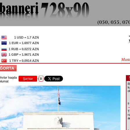
1 USD = 1.7 AZN
1 EUR = 1.6977 AZN
1 RUB = 0.0272 AZN
1 GBP = 1.9671 AZN
Must
1 TRY = 0.0914 AZN
SIĞORTA
hvlər haqda
Şərhlər
0
lumat
R
k
o
9
T
r
a