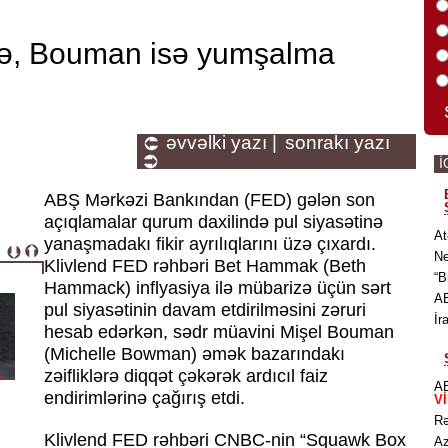
ə, Bouman isə yumşalma
əvvəlki yazı |
sonrakı yazı
İ
ABŞ Mərkəzi Bankından (FED) gələn son
açıqlamalar qurum daxilində pul siyasətinə
At
yanaşmadakı fikir ayrılıqlarını üzə çıxardı.
Ne
Klivlend FED rəhbəri Bet Hammak (Beth
“B
Hammack) inflyasiya ilə mübarizə üçün sərt
AB
pul siyasətinin davam etdirilməsini zəruri
İr
hesab edərkən, sədr müavini Mişel Bouman
(Michelle Bowman) əmək bazarındakı
zəifliklərə diqqət çəkərək ardıcıl faiz
AB
endirimlərinə çağırış etdi.
V
Rə
Klivlend FED rəhbəri CNBC-nin “Squawk Box
Az