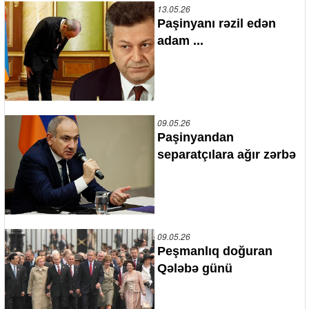
13.05.26
Paşinyanı rəzil edən
adam ...
09.05.26
Paşinyandan
separatçılara ağır zərbə
09.05.26
Peşmanlıq doğuran
Qələbə günü