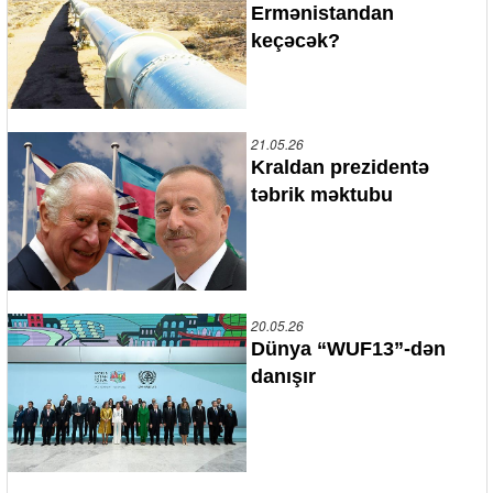
Ermənistandan
keçəcək?
21.05.26
Kraldan prezidentə
təbrik məktubu
20.05.26
Dünya “WUF13”-dən
danışır