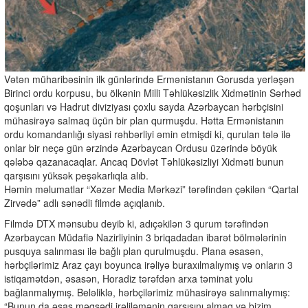
Vətən müharibəsinin ilk günlərində Ermənistanın Gorusda yerləşən
Birinci ordu korpusu, bu ölkənin Milli Təhlükəsizlik Xidmətinin Sərhəd
qoşunları və Hadrut diviziyası çoxlu sayda Azərbaycan hərbçisini
mühasirəyə salmaq üçün bir plan qurmuşdu. Hətta Ermənistanın
ordu komandanlığı siyasi rəhbərliyi əmin etmişdi ki, qurulan tələ ilə
onlar bir neçə gün ərzində Azərbaycan Ordusu üzərində böyük
qələbə qazanacaqlar. Ancaq Dövlət Təhlükəsizliyi Xidməti bunun
qarşısını yüksək peşəkarlıqla alıb.
Həmin məlumatlar “Xəzər Media Mərkəzi” tərəfindən çəkilən “Qartal
Zirvədə” adlı sənədli filmdə açıqlanıb.
Filmdə DTX mənsubu deyib ki, adıçəkilən 3 qurum tərəfindən
Azərbaycan Müdafiə Nazirliyinin 3 briqadadan ibarət bölmələrinin
pusquya salınması ilə bağlı plan qurulmuşdu. Plana əsasən,
hərbçilərimiz Araz çayı boyunca irəliyə buraxılmalıymış və onların 3
istiqamətdən, əsasən, Horadiz tərəfdən arxa təminat yolu
bağlanmalıymış. Beləliklə, hərbçilərimiz mühasirəyə salınmalıymış:
“Bunun da əsas məqsədi irəliləmənin qarşısını almaq və bizim