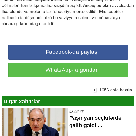
bölmələri İran istiqamətinə sıxışdırmaq idi. Ancaq bu plan əvvəlcədən
ifşa olundu və məlumatlar rəhbərliyə məruz edildi. Əks tədbirlər
nəticəsində düşmənin özü bu vəziyyətə salındı və mühasirəyə
alınaraq darmadağın edildi”.
Facebook-da paylaş
WhatsApp-la göndər
1656 dəfə baxılıb
Digər xəbərlər
08.06.26
Paşinyan seçkilərdə
qalib gəldi ...