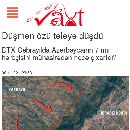
Düşmən özü tələyə düşdü
DTX Cəbrayılda Azərbaycanın 7 min
hərbçisini mühasirədən necə çıxartdı?
08.11.22 23:53