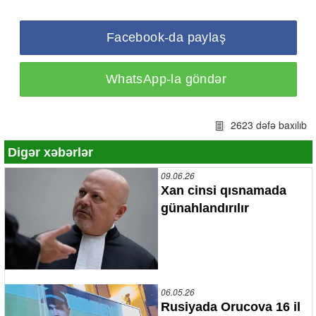
Facebook-da paylaş
WhatsApp-la göndər
2623 dəfə baxılıb
Digər xəbərlər
09.06.26
Xan cinsi qısnamada
günahlandırılır
06.05.26
Rusiyada Orucova 16 il