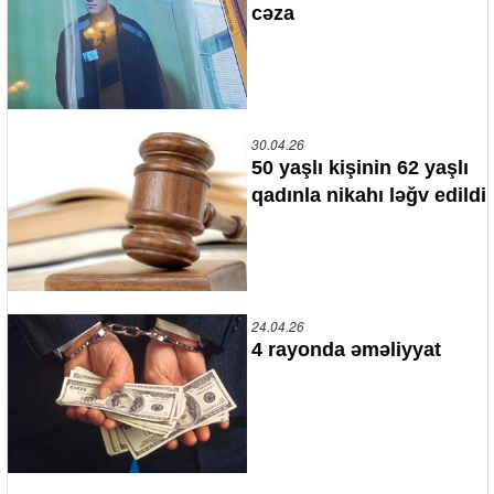
cəza
30.04.26
50 yaşlı kişinin 62 yaşlı
qadınla nikahı ləğv edildi
24.04.26
4 rayonda əməliyyat