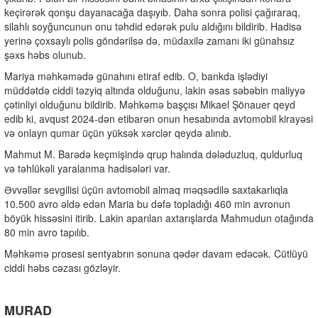
keçirərək qonşu dayanacağa daşıyıb. Daha sonra polisi çağıraraq,
silahlı soyğuncunun onu təhdid edərək pulu aldığını bildirib. Hadisə
yerinə çoxsaylı polis göndərilsə də, müdaxilə zamanı iki günahsız
şəxs həbs olunub.
Mariya məhkəmədə günahını etiraf edib. O, bankda işlədiyi
müddətdə ciddi təzyiq altında olduğunu, lakin əsas səbəbin maliyyə
çətinliyi olduğunu bildirib. Məhkəmə başçısı Mikael Şönauer qeyd
edib ki, avqust 2024-dən etibarən onun hesabında avtomobil kirayəsi
və onlayn qumar üçün yüksək xərclər qeydə alınıb.
Mahmut M. Barədə keçmişində qrup halında dələduzluq, quldurluq
və təhlükəli yaralanma hadisələri var.
Əvvəllər sevgilisi üçün avtomobil almaq məqsədilə saxtakarlıqla
10.500 avro əldə edən Maria bu dəfə topladığı 460 min avronun
böyük hissəsini itirib. Lakin aparılan axtarışlarda Mahmudun otağında
80 min avro tapılıb.
Məhkəmə prosesi sentyabrın sonuna qədər davam edəcək. Cütlüyü
ciddi həbs cəzası gözləyir.
MURAD