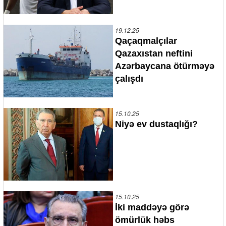
19.12.25
Qaçaqmalçılar
Qazaxıstan neftini
Azərbaycana ötürməyə
çalışdı
15.10.25
Niyə ev dustaqlığı?
15.10.25
İki maddəyə görə
ömürlük həbs