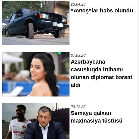
23.04.26
“Avtoş”lar həbs olundu
27.03.26
Azərbaycana
casusluqda ittihamı
olunan diplomat bəraət
aldı
23.12.25
Səmaya qalxan
maxinasiya tüstüsü