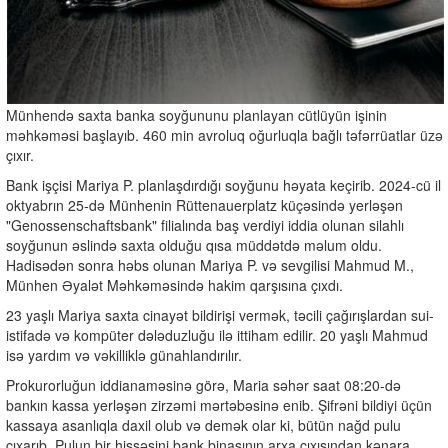
Münhendə saxta banka soyğununu planlayan cütlüyün işinin
məhkəməsi başlayıb. 460 min avroluq oğurluqla bağlı təfərrüatlar üzə
çıxır.
Bank işçisi Mariya P. planlaşdırdığı soyğunu həyata keçirib. 2024-cü il
oktyabrın 25-də Münhenin Rüttenauerplatz küçəsində yerləşən
"Genossenschaftsbank" filialında baş verdiyi iddia olunan silahlı
soyğunun əslində saxta olduğu qısa müddətdə məlum oldu.
Hadisədən sonra həbs olunan Mariya P. və sevgilisi Mahmud M.,
Münhen Əyalət Məhkəməsində hakim qarşısına çıxdı.
23 yaşlı Mariya saxta cinayət bildirişi vermək, təcili çağırışlardan sui-
istifadə və kompüter dələduzluğu ilə ittiham edilir. 20 yaşlı Mahmud
isə yardım və vəkilliklə günahlandırılır.
Prokurorluğun iddianaməsinə görə, Maria səhər saat 08:20-də
bankın kassa yerləşən zirzəmi mərtəbəsinə enib. Şifrəni bildiyi üçün
kassaya asanlıqla daxil olub və demək olar ki, bütün nağd pulu
çıxarıb. Pulun bir hissəsini bank binasının arxa çıxışından kənara