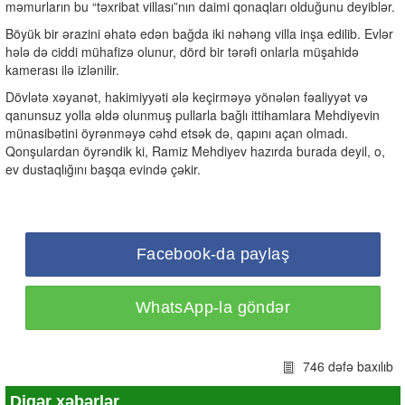
məmurların bu “təxribat villası”nın daimi qonaqları olduğunu deyiblər.
Böyük bir ərazini əhatə edən bağda iki nəhəng villa inşa edilib. Evlər
hələ də ciddi mühafizə olunur, dörd bir tərəfi onlarla müşahidə
kamerası ilə izlənilir.
Dövlətə xəyanət, hakimiyyəti ələ keçirməyə yönələn fəaliyyət və
qanunsuz yolla əldə olunmuş pullarla bağlı ittihamlara Mehdiyevin
münasibətini öyrənməyə cəhd etsək də, qapını açan olmadı.
Qonşulardan öyrəndik ki, Ramiz Mehdiyev hazırda burada deyil, o,
ev dustaqlığını başqa evində çəkir.
Facebook-da paylaş
WhatsApp-la göndər
746 dəfə baxılıb
Digər xəbərlər