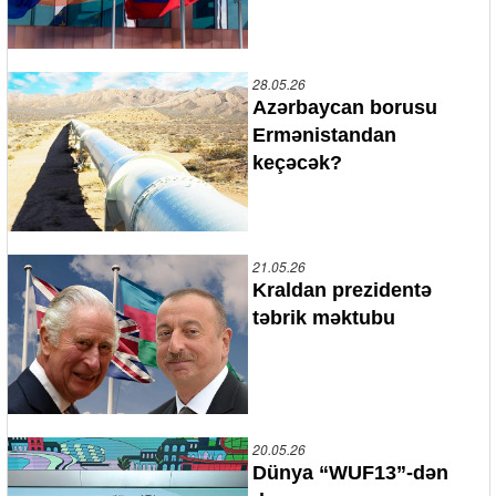
28.05.26
Azərbaycan borusu
Ermənistandan
keçəcək?
21.05.26
Kraldan prezidentə
təbrik məktubu
20.05.26
Dünya “WUF13”-dən