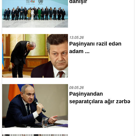
danışır
13.05.26
Paşinyanı rəzil edən
adam ...
09.05.26
Paşinyandan
separatçılara ağır zərbə