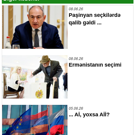
08.06.26
Paşinyan seçkilərdə
qalib gəldi ...
08.06.26
Ermənistanın seçimi
05.06.26
... Aİ, yoxsa Aİİ?