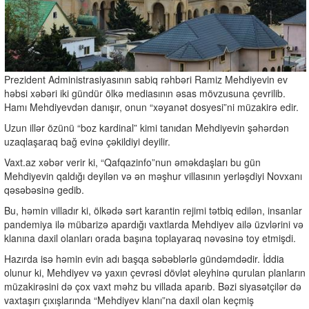
Prezident Administrasiyasının sabiq rəhbəri Ramiz Mehdiyevin ev
həbsi xəbəri iki gündür ölkə mediasının əsas mövzusuna çevrilib.
Hamı Mehdiyevdən danışır, onun “xəyanət dosyesi”ni müzakirə edir.
Uzun illər özünü “boz kardinal” kimi tanıdan Mehdiyevin şəhərdən
uzaqlaşaraq bağ evinə çəkildiyi deyilir.
Vaxt.az xəbər verir ki, “Qafqazinfo”nun əməkdaşları bu gün
Mehdiyevin qaldığı deyilən və ən məşhur villasının yerləşdiyi Novxanı
qəsəbəsinə gedib.
Bu, həmin villadır ki, ölkədə sərt karantin rejimi tətbiq edilən, insanlar
pandemiya ilə mübarizə apardığı vaxtlarda Mehdiyev ailə üzvlərini və
klanına daxil olanları orada başına toplayaraq nəvəsinə toy etmişdi.
Hazırda isə həmin evin adı başqa səbəblərlə gündəmdədir. İddia
olunur ki, Mehdiyev və yaxın çevrəsi dövlət əleyhinə qurulan planların
müzakirəsini də çox vaxt məhz bu villada aparıb. Bəzi siyasətçilər də
vaxtaşırı çıxışlarında “Mehdiyev klanı”na daxil olan keçmiş