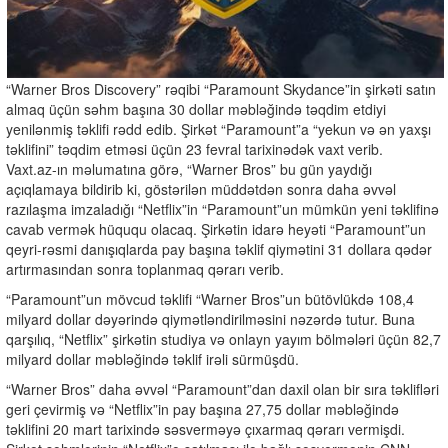
“Warner Bros Discovery” rəqibi “Paramount Skydance”in şirkəti satın
almaq üçün səhm başına 30 dollar məbləğində təqdim etdiyi
yenilənmiş təklifi rədd edib. Şirkət “Paramount”a “yekun və ən yaxşı
təklifini” təqdim etməsi üçün 23 fevral tarixinədək vaxt verib.
Vaxt.az-ın məlumatına görə, “Warner Bros” bu gün yaydığı
açıqlamaya bildirib ki, göstərilən müddətdən sonra daha əvvəl
razılaşma imzaladığı “Netflix”in “Paramount”un mümkün yeni təklifinə
cavab vermək hüququ olacaq. Şirkətin idarə heyəti “Paramount”un
qeyri-rəsmi danışıqlarda pay başına təklif qiymətini 31 dollara qədər
artırmasından sonra toplanmaq qərarı verib.
“Paramount”un mövcud təklifi “Warner Bros”un bütövlükdə 108,4
milyard dollar dəyərində qiymətləndirilməsini nəzərdə tutur. Buna
qarşılıq, “Netflix” şirkətin studiya və onlayn yayım bölmələri üçün 82,7
milyard dollar məbləğində təklif irəli sürmüşdü.
“Warner Bros” daha əvvəl “Paramount”dan daxil olan bir sıra təklifləri
geri çevirmiş və “Netflix”in pay başına 27,75 dollar məbləğində
təklifini 20 mart tarixində səsverməyə çıxarmaq qərarı vermişdi.