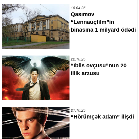
10.04.26
Qasımov
“Lennauçfilm”in
binasına 1 milyard ödədi
22.10.25
“İblis ovçusu”nun 20
illik arzusu
21.10.25
“Hörümçək adam” ilişdi