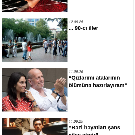
12.09.25
... 90-cı illər
11.09.25
“Qızlarımı atalarının
ölümünə hazırlayıram”
11.09.25
“Bəzi həyatları şans
xilas etmir”