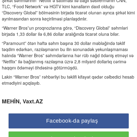
Şirkət səhmlərinin “Netflix”ə satılması ilə bağlı səsvermənin CNN,
TLC, “Food Network” və HGTV kimi kanalların daxil olduğu
“Discovery Global” bölməsinin birjada ticarət olunan ayrıca şirkət kimi
ayrılmasından sonra keçirilməsi planlaşdırılır.
“Warner Bros”un proqnozlarına görə, “Discovery Global” səhmləri
birjada 1,33 dollar ilə 6,86 dollar aralığında ticarət oluna bilər.
“Paramount” ötən həftə səhm başına 30 dollar məbləğində təklif
təqdim edərkən, razılaşmanın bu ilin sonunadək yekunlaşmaması
halında “Warner Bros” səhmdarlarına hər rüb nağd ödəniş etməyi və
“Netflix” ilə bağlanmış razılaşma üzrə 2,8 milyard dollarlıq cərimə
haqqını ödəməyi öhdəsinə götürmüşdü.
Lakin “Warner Bros” rəhbərliyi bu təklifi kifayət qədər cəlbedici hesab
etmədiyini açıqlayıb.
MEHİN, Vaxt.AZ
Facebook-da paylaş