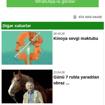
WhatsApp-la göndər
454 dəfə baxılıb
Digər xəbərlər
26.05.26
Kinoya sevgi məktubu
23.04.26
Günü 7 rubla yaradılan
obraz ...