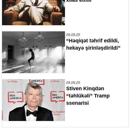
09.09.25
“Həqiqət təhrif edildi,
hekayə şirinləşdirildi”
09.09.25
Stiven Kinqdən
“təhlükəli” Tramp
ssenarisi