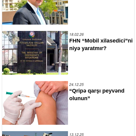
18.02.26
FHN “Mobil xilasedici”ni
niyə yaratmır?
24.12.25
“Qripə qarşı peyvənd
olunun”
13.12.25