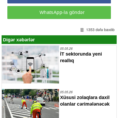
WhatsApp-la göndər
1353 dəfə baxılıb
Digər xəbərlər
05.05.26
İT sektorunda yeni
reallıq
05.05.26
Xüsusi zolaqlara daxil
olanlar cərimələnəcək