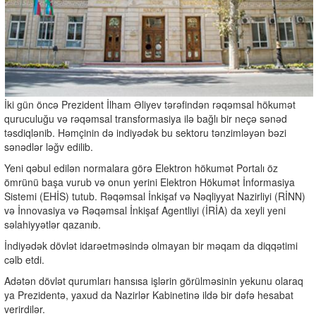
İki gün öncə Prezident İlham Əliyev tərəfindən rəqəmsal hökumət
quruculuğu və rəqəmsal transformasiya ilə bağlı bir neçə sənəd
təsdiqlənib. Həmçinin də indiyədək bu sektoru tənzimləyən bəzi
sənədlər ləğv edilib.
Yeni qəbul edilən normalara görə Elektron hökumət Portalı öz
ömrünü başa vurub və onun yerini Elektron Hökumət İnformasiya
Sistemi (EHİS) tutub. Rəqəmsal İnkişaf və Nəqliyyat Nazirliyi (RİNN)
və İnnovasiya və Rəqəmsal İnkişaf Agentliyi (İRİA) da xeyli yeni
səlahiyyətlər qazanıb.
İndiyədək dövlət idarəetməsində olmayan bir məqam da diqqətimi
cəlb etdi.
Adətən dövlət qurumları hansısa işlərin görülməsinin yekunu olaraq
ya Prezidentə, yaxud da Nazirlər Kabinetinə ildə bir dəfə hesabat
verirdilər.