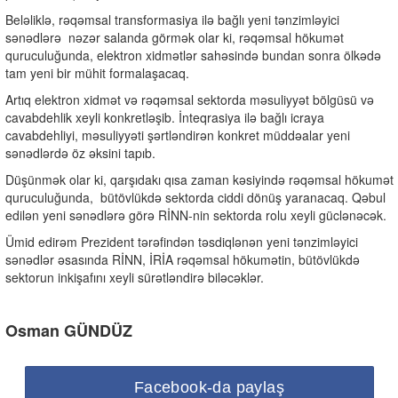
Beləliklə, rəqəmsal transformasiya ilə bağlı yeni tənzimləyici
sənədlərə
nəzər salanda görmək olar ki, rəqəmsal hökumət
quruculuğunda, elektron xidmətlər sahəsində bundan sonra ölkədə
tam yeni bir mühit formalaşacaq.
Artıq elektron xidmət və rəqəmsal sektorda məsuliyyət bölgüsü və
cavabdehlik xeyli konkretləşib. İnteqrasiya ilə bağlı icraya
cavabdehliyi, məsuliyyəti şərtləndirən konkret müddəalar yeni
sənədlərdə öz əksini tapıb.
Düşünmək olar ki, qarşıdakı qısa zaman kəsiyində rəqəmsal hökumət
quruculuğunda,
bütövlükdə sektorda ciddi dönüş yaranacaq. Qəbul
edilən yeni sənədlərə görə RİNN-nin sektorda rolu xeyli güclənəcək.
Ümid edirəm Prezident tərəfindən təsdiqlənən yeni tənzimləyici
sənədlər əsasında RİNN, İRİA rəqəmsal hökumətin, bütövlükdə
sektorun inkişafını xeyli sürətləndirə biləcəklər.
Osman GÜNDÜZ
Facebook-da paylaş