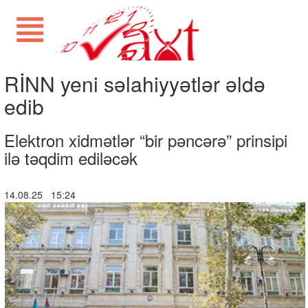
RİNN yeni səlahiyyətlər əldə
edib
Elektron xidmətlər “bir pəncərə” prinsipi
ilə təqdim ediləcək
14.08.25 15:24