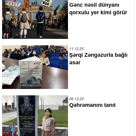
Gənc nəsil dünyanı
qorxulu yer kimi görür
11.12.25
Şərqi Zəngəzurla bağlı
əsər
06.12.25
Qəhrəmanını tanıt