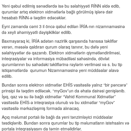
Yeni qəbul edilmiş sənədlərdə isə bu səlahiyyəti RİNN əldə edib,
qurumlar artıq elektron xidmətlərlə bağlı görülmüş işlərə dair
hesabatı RİNN-ə təqdim edəcəklər.
Eyni zamanda cəmi 3 il öncə qəbul edilən İRİA-nın nizamnaməsinə
də xeyli əhəmiyyətli dəyişikliklər edilib.
Baxmayaraq ki, İRİA adətən nazirlik qarşısında hansısa təkliflər
verən, məsələ qaldıran qurum olaraq tanınır, bu dəfə yeni
səlahiyyətlər də qazanıb. Elektron xidmətlərin qiymətləndirilməsi,
inteqrasiyalar və informasiya mübadiləsi sahəsində, dövlət
qurumlarının bu sahədəki təkliflərinə rəylərin verilməsi və s. bu tip
istiqamətlərdə
qurumun Nizamnaməsinə yeni müddəalar əlavə
edilib.
Bundan sonra elektron xidmətlər EHİS vasitəsilə yalnız “bir pəncərə”
prinsipi ilə təqdim ediləcək. “myGov”un da əhatə dairəsi genişlənib.
İşıq, qaz və su ilə bağlı xidmətlər “Vahid Kommunal Xidmətlər”
vasitəsilə EHİS-ə inteqrasiya olunub və bu xidmətlər “myGov”
vasitəsilə mərkəzləşmiş formada alınacaq.
Açıq məlumat portalı ilə bağlı da yeni tənzimləyici müddəalar
təsdiqlənib. Bundan sonra qurumlar bu tip məlumatların istehsalını və
portala inteqrasiyasını da təmin etməlidirlər.