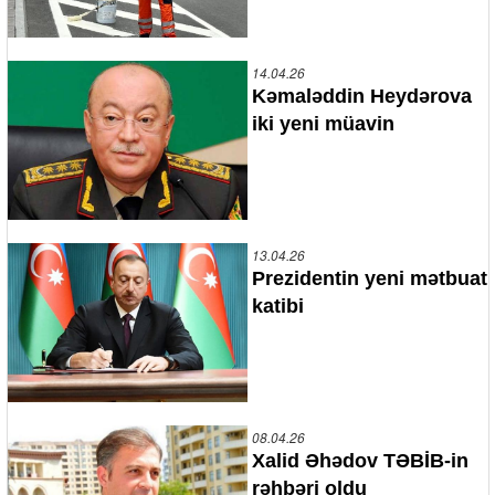
14.04.26
Kəmaləddin Heydərova
iki yeni müavin
13.04.26
Prezidentin yeni mətbuat
katibi
08.04.26
Xalid Əhədov TƏBİB-in
rəhbəri oldu