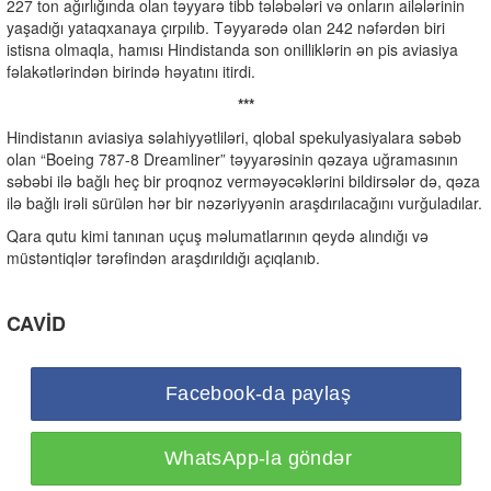
227 ton ağırlığında olan təyyarə tibb tələbələri və onların ailələrinin
yaşadığı yataqxanaya çırpılıb. Təyyarədə olan 242 nəfərdən biri
istisna olmaqla, hamısı Hindistanda son onilliklərin ən pis aviasiya
fəlakətlərindən birində həyatını itirdi.
***
Hindistanın aviasiya səlahiyyətliləri, qlobal spekulyasiyalara səbəb
olan “Boeing 787-8 Dreamliner” təyyarəsinin qəzaya uğramasının
səbəbi ilə bağlı heç bir proqnoz verməyəcəklərini bildirsələr də, qəza
ilə bağlı irəli sürülən hər bir nəzəriyyənin araşdırılacağını vurğuladılar.
Qara qutu kimi tanınan uçuş məlumatlarının qeydə alındığı və
müstəntiqlər tərəfindən araşdırıldığı açıqlanıb.
CAVİD
Facebook-da paylaş
WhatsApp-la göndər