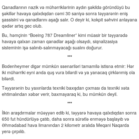
Qanadlarının nazik və mühərriklərinin aydın şəkildə göründüyü bu
şəkillər havaya qalxdıqdan cəmi 30 saniyə sonra təyyarənin eniş
şassisini və qanadlarını aşağı salır. O deyir ki, kokpit səhvini anlayana
qədər artıq gec olub.
Bu, həmçinin “Boeing 787 Dreamliner” kimi müasir bir təyyarədə
havaya qalxan zaman qanadlar aşağı olsaydı, siqnalizasiya
sisteminin işə salınıb-salınmayacağı sualını doğurur.
***
Bodenheymer digər mümkün ssenariləri tamamilə istisna etmir: Hər
iki mühərriki eyni anda quş vura bilərdi və ya yanacaq çirklənmiş ola
bilərdi.
Təyyarənin bu yaxınlarda texniki baxışdan çıxması da texniki xəta
ehtimalından xəbər verir, baxmayaraq ki, bu mümkün deyil.
***
İlkin araşdırmalar müəyyən edib ki, təyyarə havaya qalxdıqdan sonra
650 fut hündürlüyə çatıb, daha sonra sürətlə enməyə başlayıb və
Əhmədabad hava limanından 2 kilometr aralıda Meqani Naqarda
yerə çırpılıb.