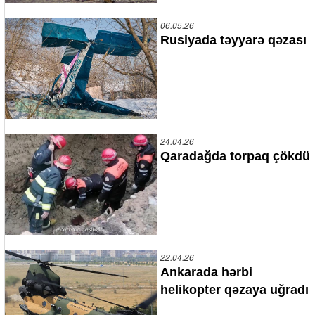
06.05.26
Rusiyada təyyarə qəzası
24.04.26
Qaradağda torpaq çökdü
22.04.26
Ankarada hərbi
helikopter qəzaya uğradı