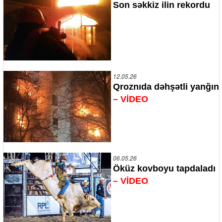
Son səkkiz ilin rekordu
12.05.26
Qroznıda dəhşətli yanğın
– VİDEO
06.05.26
Öküz kovboyu tapdaladı
– VİDEO