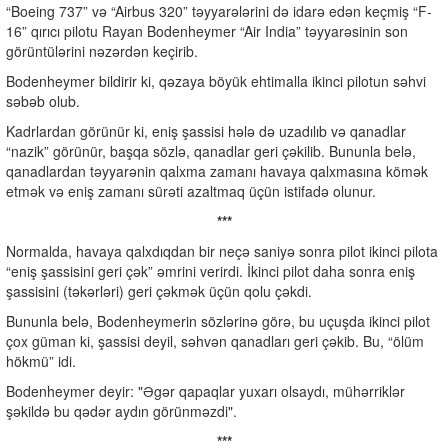
“Boeing 737” və “Airbus 320” təyyarələrini də idarə edən keçmiş “F-
16” qırıcı pilotu Rayan Bodenheymer “Air India” təyyarəsinin son
görüntülərini nəzərdən keçirib.
Bodenheymer bildirir ki, qəzaya böyük ehtimalla ikinci pilotun səhvi
səbəb olub.
Kadrlardan görünür ki, eniş şassisi hələ də uzadılıb və qanadlar
“nazik” görünür, başqa sözlə, qanadlar geri çəkilib. Bununla belə,
qanadlardan təyyarənin qalxma zamanı havaya qalxmasına kömək
etmək və eniş zamanı sürəti azaltmaq üçün istifadə olunur.
***
Normalda, havaya qalxdıqdan bir neçə saniyə sonra pilot ikinci pilota
“eniş şassisini geri çək” əmrini verirdi. İkinci pilot daha sonra eniş
şassisini (təkərləri) geri çəkmək üçün qolu çəkdi.
Bununla belə, Bodenheymerin sözlərinə görə, bu uçuşda ikinci pilot
çox güman ki, şassisi deyil, səhvən qanadları geri çəkib. Bu, “ölüm
hökmü” idi.
Bodenheymer deyir: "Əgər qapaqlar yuxarı olsaydı, mühərriklər
şəkildə bu qədər aydın görünməzdi".
***