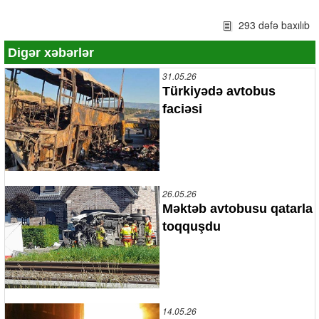
293 dəfə baxılıb
Digər xəbərlər
31.05.26
Türkiyədə avtobus
faciəsi
26.05.26
Məktəb avtobusu qatarla
toqquşdu
14.05.26