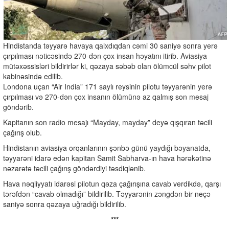
Hindistanda təyyarə havaya qalxdıqdan cəmi 30 saniyə sonra yerə
çırpılması nəticəsində 270-dən çox insan həyatını itirib. Aviasiya
mütəxəssisləri bildirirlər ki, qəzaya səbəb olan ölümcül səhv pilot
kabinəsində edilib.
Londona uçan “Air India” 171 saylı reysinin pilotu təyyarənin yerə
çırpılması və 270-dən çox insanın ölümünə az qalmış son mesaj
göndərib.
Kapitanın son radio mesajı “Mayday, mayday” deyə qışqıran təcili
çağırış olub.
Hindistanın aviasiya orqanlarının şənbə günü yaydığı bəyanatda,
təyyarəni idarə edən kapitan Samit Sabharva-ın hava hərəkətinə
nəzarətə təcili çağırış göndərdiyi təsdiqlənib.
Hava nəqliyyatı idarəsi pilotun qəza çağırışına cavab verdikdə, qarşı
tərəfdən “cavab olmadığı” bildirilib. Təyyarənin zəngdən bir neçə
saniyə sonra qəzaya uğradığı bildirilib.
***