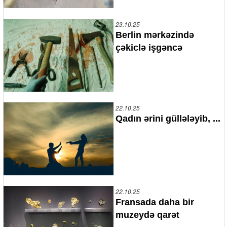
23.10.25
Berlin mərkəzində
çəkiclə işgəncə
22.10.25
Qadın ərini güllələyib, ...
22.10.25
Fransada daha bir
muzeydə qarət