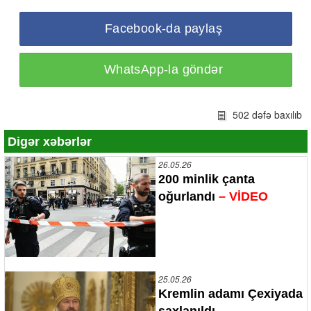
Facebook-da paylaş
WhatsApp-la göndər
502 dəfə baxılıb
Digər xəbərlər
26.05.26
200 minlik çanta
oğurlandı
– VİDEO
25.05.26
Kremlin adamı Çexiyada
saxlanıldı