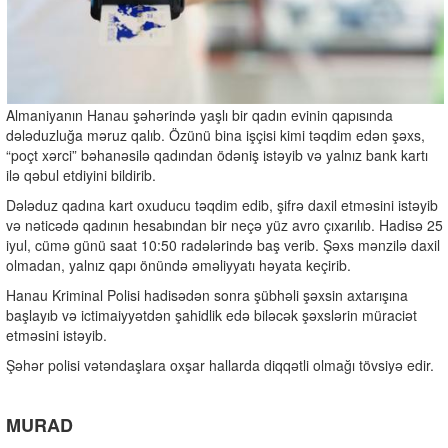
Almaniyanın Hanau şəhərində yaşlı bir qadın evinin qapısında
dələduzluğa məruz qalıb. Özünü bina işçisi kimi təqdim edən şəxs,
“poçt xərci” bəhanəsilə qadından ödəniş istəyib və yalnız bank kartı
ilə qəbul etdiyini bildirib.
Dələduz qadına kart oxuducu təqdim edib, şifrə daxil etməsini istəyib
və nəticədə qadının hesabından bir neçə yüz avro çıxarılıb. Hadisə 25
iyul, cümə günü saat 10:50 radələrində baş verib. Şəxs mənzilə daxil
olmadan, yalnız qapı önündə əməliyyatı həyata keçirib.
Hanau Kriminal Polisi hadisədən sonra şübhəli şəxsin axtarışına
başlayıb və ictimaiyyətdən şahidlik edə biləcək şəxslərin müraciət
etməsini istəyib.
Şəhər polisi vətəndaşlara oxşar hallarda diqqətli olmağı tövsiyə edir.
MURAD