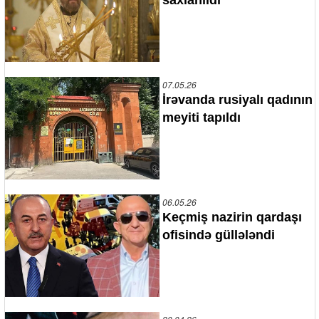
07.05.26
İrəvanda rusiyalı qadının
meyiti tapıldı
06.05.26
Keçmiş nazirin qardaşı
ofisində güllələndi