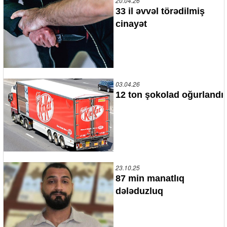
20.04.26
33 il əvvəl törədilmiş
cinayət
03.04.26
12 ton şokolad oğurlandı
23.10.25
87 min manatlıq
dələduzluq