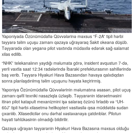
Yaponiyada Özünümüdafiə Qüvvələrinə məxsus “F-2A” tipli hərbi
təyyarə təlim uçuşu zamanı qəzaya uğrayaraq Sakit okeana düşüb.
Təyyarədə olan yeganə pilot vaxtında müdaxilə edərək sağ-salamat
xilas edilib.
“NHK” telekanalının yaydığı məlumata görə, insident avqustun 7-də,
yerli vaxtla saat 12:34 radələrində İbaraki prefekturasının sahillərində
baş verib. Təyyarə Hiyakuri Hava Bazasından havaya qalxdıqdan
sonra planlaşdırılmış təlim uçuşunu həyata keçirirmiş.
Yaponiya Özünümüdafiə Qüvvələrinin məlumatına əsasən, pilot uçuş
zamanı qəfil texniki nasazlıqla üzləşib. Təyyarənin idarəetməsini
itirən pilot katapult mexanizmini işə salaraq özünü fırladıb və “UH-
60J” tipli hərbi-xilasetmə helikopteri vasitəsilə qısa müddətdə sudan
çıxarılıb. Xilasedicilər onu dərhal xəstəxanaya çatdırıblar. Pilotun
həyati təhlükəsinin olmadığı bildirilir.
Qəzaya uğrayan təyyarənin Hiyakuri Hava Bazasına məxsus olduğu