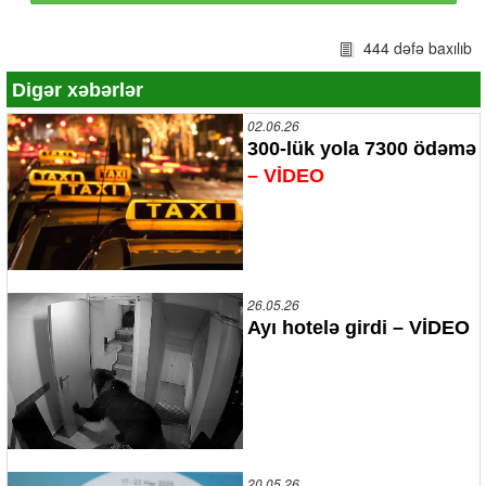
444 dəfə baxılıb
Digər xəbərlər
02.06.26
300-lük yola 7300 ödəmə
– VİDEO
26.05.26
Ayı hotelə girdi – VİDEO
20.05.26