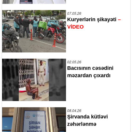
07.05.26
Kuryerlərin şikayəti
–
VİDEO
02.05.26
Bacısının cəsədini
məzardan çıxardı
08.04.26
Şirvanda kütləvi
zəhərlənmə