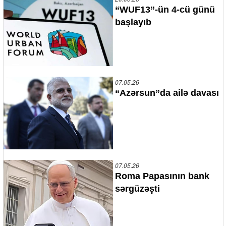
“WUF13”-ün 4-cü günü
başlayıb
07.05.26
“Azərsun”da ailə davası
07.05.26
Roma Papasının bank
sərgüzəşti