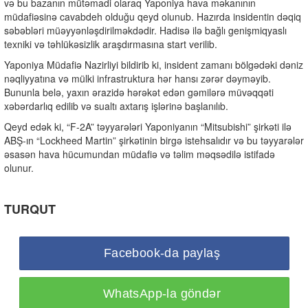
və bu bazanın mütəmadi olaraq Yaponiya hava məkanının
müdafiəsinə cavabdeh olduğu qeyd olunub. Hazırda insidentin dəqiq
səbəbləri müəyyənləşdirilməkdədir. Hadisə ilə bağlı genişmiqyaslı
texniki və təhlükəsizlik araşdırmasına start verilib.
Yaponiya Müdafiə Nazirliyi bildirib ki, insident zamanı bölgədəki dəniz
nəqliyyatına və mülki infrastruktura hər hansı zərər dəyməyib.
Bununla belə, yaxın ərazidə hərəkət edən gəmilərə müvəqqəti
xəbərdarlıq edilib və sualtı axtarış işlərinə başlanılıb.
Qeyd edək ki, “F-2A” təyyarələri Yaponiyanın “Mitsubishi” şirkəti ilə
ABŞ-ın “Lockheed Martin” şirkətinin birgə istehsalıdır və bu təyyarələr
əsasən hava hücumundan müdafiə və təlim məqsədilə istifadə
olunur.
TURQUT
Facebook-da paylaş
WhatsApp-la göndər