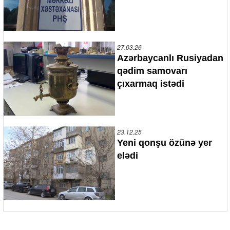
27.03.26
Azərbaycanlı Rusiyadan
qədim samovarı
çıxarmaq istədi
23.12.25
Yeni qonşu özünə yer
elədi