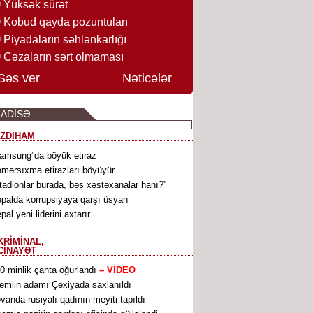
Yüksək sürət
Kobud qayda pozuntuları
Piyadaların səhlənkarlığı
Cəzaların sərt olmaması
Səs ver
Nəticələr
ADİSƏ
İZDİHAM
amsung”da böyük etiraz
mərsıxma etirazları böyüyür
tadionlar burada, bəs xəstəxanalar hanı?”
palda korrupsiyaya qarşı üsyan
pal yeni liderini axtarır
KRİMİNAL,
CİNAYƏT
0 minlik çanta oğurlandı
– VİDEO
emlin adamı Çexiyada saxlanıldı
əvanda rusiyalı qadının meyiti tapıldı