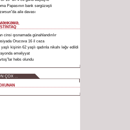
ma Papasının bank sərgüzəşti
zərsun”da ailə davası
MƏHKƏMƏ,
İSTİNTAQ
n cinsi qısnamada günahlandırılır
siyada Orucova 16 il cəza
 yaşlı kişinin 62 yaşlı qadınla nikahı ləğv edildi
rayonda əməliyyat
vtoş”lar həbs olundu
N ÇOX ...
OXUNAN