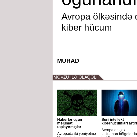
Avropa ölkəsində 
kiber hücum
MURAD
MÖVZU İLƏ ƏLAQƏLİ
Hakerlər üçün
Süni intellekt
məlumat
kiberhücumları artırı
toplayırmışlar
Avropa ən çox
Avropada iki yeniyetmə
təsirlənən bölgələrd