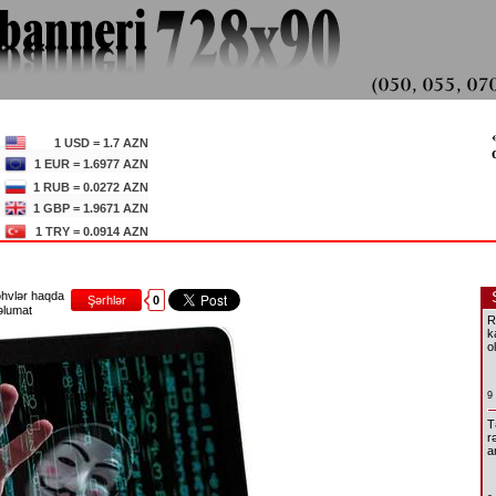
1 USD = 1.7 AZN
1 EUR = 1.6977 AZN
1 RUB = 0.0272 AZN
1 GBP = 1.9671 AZN
1 TRY = 0.0914 AZN
hvlər haqda
Şərhlər
0
lumat
R
k
o
9
T
r
a