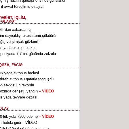
çmiş nazirin qardaşı ofisində güllələndi
 il əvvəl törədilmiş cinayət
TƏBİƏT, İQLİM,
FƏLAKƏT
T-dən xəbərdarlıq
lim dəyişikliyi ekosistemi çökdürür
ğış və şimşək gözlənilir
siyada ekoloji fəlakət
poniyada 7,7 bal gücündə zəlzələ
QƏZA, FACİƏ
rkiyədə avtobus faciəsi
ktəb avtobusu qatarla toqquşdu
n səkkiz ilin rekordu
oznıda dəhşətli yanğın
– VİDEO
siyada təyyarə qəzası
OLAY
0-lük yola 7300 ödəmə
– VİDEO
ı hotelə girdi – VİDEO
UF13”-ün 4-cü günü başlayıb