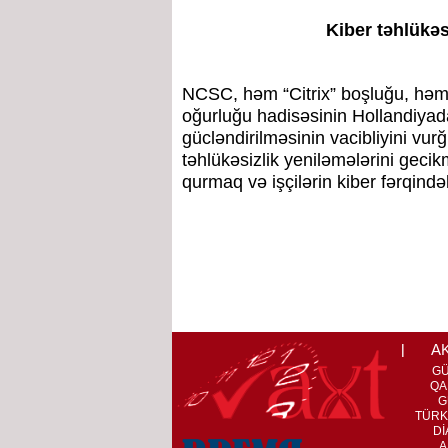
Kiber təhlükəsi
NCSC, həm “Citrix” boşluğu, hə
oğurluğu hadisəsinin Hollandiyada k
gücləndirilməsinin vacibliyini vur
təhlükəsizlik yeniləmələrini gec
qurmaq və işçilərin kiber fərqindəl
A
G
QA
G
TÜRK
Dİ
A