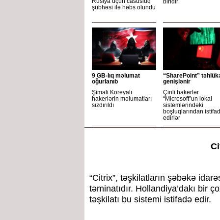
Rusiya üçün casusluq
biridir
şübhəsi ilə həbs olundu
9 GB-lıq məlumat
“SharePoint” təhlük
oğurlanıb
genişlənir
Şimali Koreyalı
Çinli hakerlər
hakerlərin məlumatları
“Microsoft”un lokal
sızdırıldı
sistemlərindəki
boşluqlarından istifa
edirlər
Ci
“Citrix”, təşkilatların şəbəkə idar
təminatıdır. Hollandiya’dakı bir ç
təşkilatı bu sistemi istifadə edir.