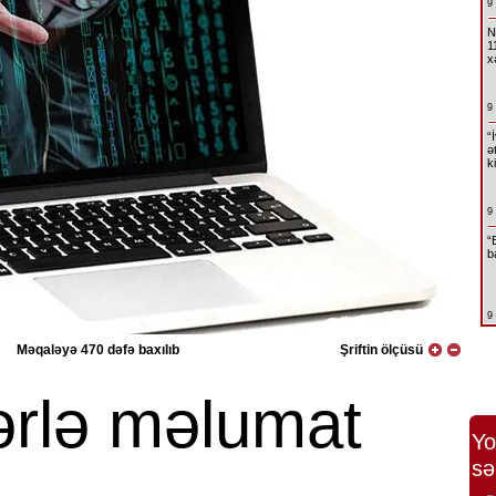
9
N
1
x
9
“
ə
k
9
“
b
9
Məqaləyə 470 dəfə baxılıb
Şriftin ölçüsü
ərlə məlumat
Yo
ı
sə