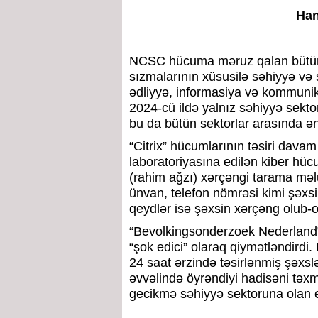
Han
NCSC hücuma məruz qalan bütün 
sızmalarının xüsusilə səhiyyə və so
ədliyyə, informasiya və kommunikas
2024-cü ildə yalnız səhiyyə sekto
bu da bütün sektorlar arasında ə
“Citrix” hücumlarının təsiri davam
laboratoriyasına edilən kiber hü
(rahim ağzı) xərçəngi tarama məl
ünvan, telefon nömrəsi kimi şəxsi 
qeydlər isə şəxsin xərçəng olub-
“Bevolkingsonderzoek Nederland
“şok edici” olaraq qiymətləndirdi
24 saat ərzində təsirlənmiş şəxslər
əvvəlində öyrəndiyi hadisəni təxm
gecikmə səhiyyə sektoruna olan eti