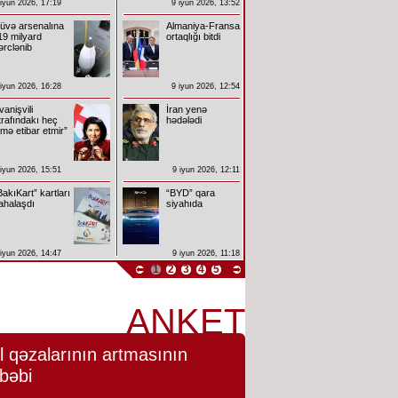
 iyun 2026, 17:19
9 iyun 2026, 13:52
üvə arsenalına
Almaniya-Fransa
19 milyard
ortaqlığı bitdi
ərclənib
 iyun 2026, 16:28
9 iyun 2026, 12:54
İvanişvili
İran yenə
trafındakı heç
hədələdi
imə etibar etmir”
 iyun 2026, 15:51
9 iyun 2026, 12:11
BakıKart” kartları
“BYD” qara
ahalaşdı
siyahıda
 iyun 2026, 14:47
9 iyun 2026, 11:18
1
2
3
4
5
ANKET
l qəzalarının artmasının
bəbi