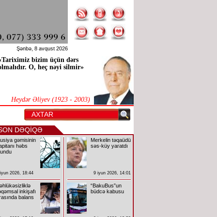
Şənbə, 8 avqust 2026
«Tariximiz bizim üçün dərs
olmalıdır. O, heç nəyi silmir»
Heydər Əliyev (1923 - 2003)
SON DƏQİQƏ
usiya gəmisinin
Merkelin təqaüdü
apitanı həbs
səs-küy yaratdı
lundu
 iyun 2026, 18:44
9 iyun 2026, 14:01
əhlükəsizliklə
“BakuBus”un
əqəmsal inkişafı
büdcə kabusu
rasında balans