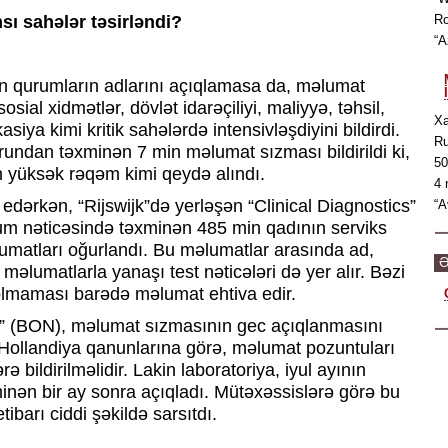
sı sahələr təsirləndi?
Ro
“A
qurumların adlarını açıqlamasa da, məlumat
sial xidmətlər, dövlət idarəçiliyi, maliyyə, təhsil,
Xa
iya kimi kritik sahələrdə intensivləşdiyini bildirdi.
Ru
rundan təxminən 7 min məlumat sızması bildirildi ki,
50
n yüksək rəqəm kimi qeydə alındı.
4 
 edərkən, “Rijswijk”də yerləşən “Clinical Diagnostics”
“A
cum nəticəsində təxminən 485 min qadının serviks
umatları oğurlandı. Bu məlumatlar arasında ad,
Ə
məlumatlarla yanaşı test nəticələri də yer alır. Bəzi
olmaması barədə məlumat ehtiva edir.
” (BON), məlumat sızmasının gec açıqlanmasını
. Hollandiya qanunlarına görə, məlumat pozuntuları
ə bildirilməlidir. Lakin laboratoriya, iyul ayının
inən bir ay sonra açıqladı. Mütəxəssislərə görə bu
barı ciddi şəkildə sarsıtdı.