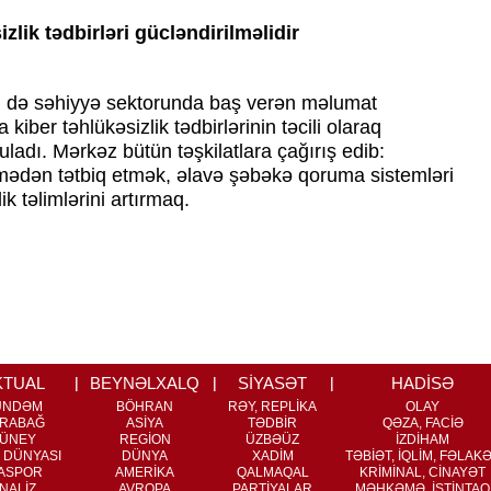
zlik tədbirləri gücləndirilməlidir
m də səhiyyə sektorunda baş verən məlumat
iber təhlükəsizlik tədbirlərinin təcili olaraq
ğuladı. Mərkəz bütün təşkilatlara çağırış edib:
ikmədən tətbiq etmək, əlavə şəbəkə qoruma sistemləri
ik təlimlərini artırmaq.
KTUAL
BEYNƏLXALQ
SİYASƏT
HADİSƏ
ÜNDƏM
BÖHRAN
RƏY, REPLİKA
OLAY
RABAĞ
ASİYA
TƏDBİR
QƏZA, FACİƏ
ÜNEY
REGİON
ÜZBƏÜZ
İZDİHAM
 DÜNYASI
DÜNYA
XADİM
TƏBİƏT, İQLİM, FƏLAK
ASPOR
AMERİKA
QALMAQAL
KRİMİNAL, CİNAYƏT
NALİZ
AVROPA
PARTİYALAR
MƏHKƏMƏ, İSTİNTAQ