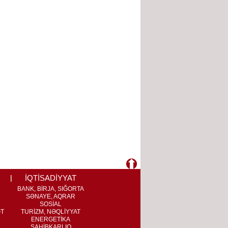
İQTİSADİYYAT
BANK, BİRJA, SIĞORTA
SƏNAYE, AQRAR
SOSİAL
ƏT
TURİZM, NƏQLİYYAT
ENERGETİKA
SAHİBKARLIQ