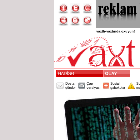
vaxtlı-vaxtında oxuyun!
HADİSƏ
OLAY
Dosta
Çap
Sosial
Sə
göndər
versiyası
şəbəkələr
mə