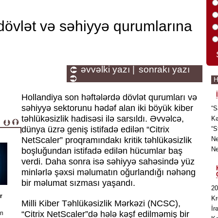
dövlət və səhiyyə qurumlarına
əvvəlki yazı |
sonrakı yazı
H
Hollandiya son həftələrdə dövlət qurumları və
səhiyyə sektorunu hədəf alan iki böyük kiber
“S
təhlükəsizlik hadisəsi ilə sarsıldı. Əvvəlcə,
Kə
dünya üzrə geniş istifadə edilən “Citrix
“S
NetScaler” proqramındakı kritik təhlükəsizlik
Ne
Ne
boşluğundan istifadə edilən hücumlar baş
verdi. Daha sonra isə səhiyyə sahəsində yüz
minlərlə şəxsi məlumatın oğurlandığı nəhəng
bir məlumat sızması yaşandı.
20
r
Kr
Milli Kiber Təhlükəsizlik Mərkəzi (NCSC),
İr
“Citrix NetScaler”də hələ kəşf edilməmiş bir
ən