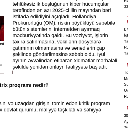
Ke
təhlükəsizlik boşluğunun kiber hücumçular
33
tərəfindən ən azı 2025-ci ilin mayından bəri
istifadə edildiyini açıqladı. Hollandiya
Prokurorluğu (OM), riskin böyüklüyü səbəbilə
bütün sistemlərini internetdən ayırmaq
BM
məcburiyyətində qaldı. Bu vəziyyət, işlərin
İq
təxirə salınmasına, vəkillərin dosyelərə
Ya
əsi
çatımının olmamasına və sənədlərin çap
Ru
Ya
şəklində göndərilməsinə səbəb oldu. İyul
ayının əvvəlindən etibarən xidmətlər mərhələli
də
şəkildə yenidən onlayn fəaliyyətə başladı.
Tü
Mə
trix proqramı nədir?
So
Qr
Ru
əsini və uzaqdan girişini təmin edən kritik proqram
ox dövlət qurumu, maliyyə təşkilatı və səhiyyə
30
Ay
“W