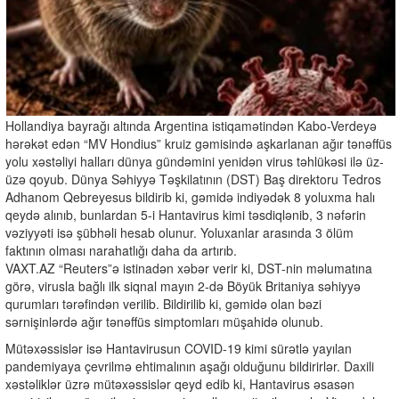
Hollandiya bayrağı altında Argentina istiqamətindən Kabo-Verdeyə
hərəkət edən “MV Hondius” kruiz gəmisində aşkarlanan ağır tənəffüs
yolu xəstəliyi halları dünya gündəmini yenidən virus təhlükəsi ilə üz-
üzə qoyub. Dünya Səhiyyə Təşkilatının (DST) Baş direktoru Tedros
Adhanom Qebreyesus bildirib ki, gəmidə indiyədək 8 yoluxma halı
qeydə alınıb, bunlardan 5-i Hantavirus kimi təsdiqlənib, 3 nəfərin
vəziyyəti isə şübhəli hesab olunur. Yoluxanlar arasında 3 ölüm
faktının olması narahatlığı daha da artırıb.
VAXT.AZ “Reuters”ə istinadən xəbər verir ki, DST-nin məlumatına
görə, virusla bağlı ilk siqnal mayın 2-də Böyük Britaniya səhiyyə
qurumları tərəfindən verilib. Bildirilib ki, gəmidə olan bəzi
sərnişinlərdə ağır tənəffüs simptomları müşahidə olunub.
Mütəxəssislər isə Hantavirusun COVID-19 kimi sürətlə yayılan
pandemiyaya çevrilmə ehtimalının aşağı olduğunu bildirirlər. Daxili
xəstəliklər üzrə mütəxəssislər qeyd edib ki, Hantavirus əsasən