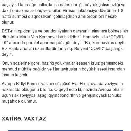
başlayır. Daha ağır hallarda isə nəfəs darlığı, böyrək çatışmazlığı və
daxili qanaxmalar baş verə bilər. Virusun inkubasiya dövrünün 1-8
həftə sürməsi diaqnostikanı çətinləşdirən amillərdən biri hesab
olunur.
DST-nin epidemiya və pandemiyaların qarşısının alınması bölməsinin
direktoru
Maria Van Kerkhove
isə bildirib ki, Hantavirus ilə “COVID-
19” arasında paralel aparmaq düzgün deyil: “Bu, koronavirus deyil.
Biz Hantavirusları uzun illərdir tanıyırıq. Bu yeni “COVID” başlanğıcı
deyil”.
Onun sözlərinə görə, hazırkı yoluxmalar əsasən kruiz gəmisindəki
məhdud mühitlə bağlıdır və Hantavirusların böyük hissəsi insandan
insana keçmir.
Avropa Birliyi Komissiyasının sözçüsü Eva Hrncirova da vəziyyətin
nəzarətdə olduğunu bildirib. O qeyd edib ki, hazırda Avropa əhalisi
üçün risk səviyyəsi aşağı qiymətləndirilir və genişmiqyaslı təhlükə
müşahidə olunmur.
XATİRƏ, VAXT.AZ