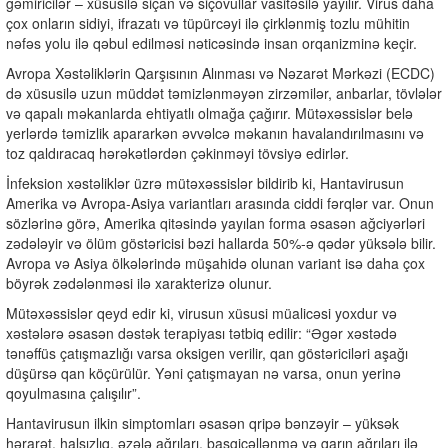
gəmiricilər – xüsusilə siçan və siçovullar vasitəsilə yayılır. Virus daha
çox onların sidiyi, ifrazatı və tüpürcəyi ilə çirklənmiş tozlu mühitin
nəfəs yolu ilə qəbul edilməsi nəticəsində insan orqanizminə keçir.
Avropa Xəstəliklərin Qarşısının Alınması və Nəzarət Mərkəzi (ECDC)
də xüsusilə uzun müddət təmizlənməyən zirzəmilər, anbarlar, tövlələr
və qapalı məkanlarda ehtiyatlı olmağa çağırır. Mütəxəssislər belə
yerlərdə təmizlik apararkən əvvəlcə məkanın havalandırılmasını və
toz qaldıracaq hərəkətlərdən çəkinməyi tövsiyə edirlər.
İnfeksion xəstəliklər üzrə mütəxəssislər bildirib ki, Hantavirusun
Amerika və Avropa-Asiya variantları arasında ciddi fərqlər var. Onun
sözlərinə görə, Amerika qitəsində yayılan forma əsasən ağciyərləri
zədələyir və ölüm göstəricisi bəzi hallarda 50%-ə qədər yüksələ bilir.
Avropa və Asiya ölkələrində müşahidə olunan variant isə daha çox
böyrək zədələnməsi ilə xarakterizə olunur.
Mütəxəssislər qeyd edir ki, virusun xüsusi müalicəsi yoxdur və
xəstələrə əsasən dəstək terapiyası tətbiq edilir: “Əgər xəstədə
tənəffüs çatışmazlığı varsa oksigen verilir, qan göstəriciləri aşağı
düşürsə qan köçürülür. Yəni çatışmayan nə varsa, onun yerinə
qoyulmasına çalışılır”.
Hantavirusun ilkin simptomları əsasən qripə bənzəyir – yüksək
hərarət, halsızlıq, əzələ ağrıları, başgicəllənmə və qarın ağrıları ilə