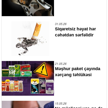
31.05.26
Siqaretsiz həyat hər
cəhətdən sərfəlidir
21.05.26
Məşhur paket çayında
xərçəng təhlükəsi
15.05.26