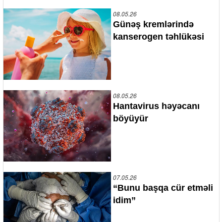
08.05.26
Günəş kremlərində
kanserogen təhlükəsi
08.05.26
Hantavirus həyəcanı
böyüyür
07.05.26
“Bunu başqa cür etməli
idim”