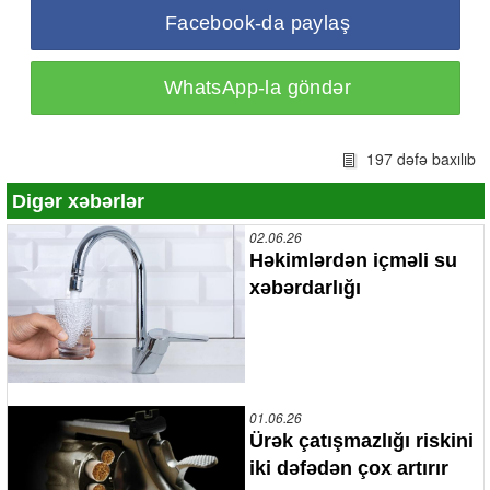
Facebook-da paylaş
WhatsApp-la göndər
197 dəfə baxılıb
Digər xəbərlər
02.06.26
Həkimlərdən içməli su
xəbərdarlığı
01.06.26
Ürək çatışmazlığı riskini
iki dəfədən çox artırır