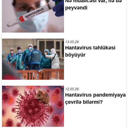
Nə müalicəsi var, nə də
peyvəndi
13.05.26
Hantavirus təhlükəsi
böyüyür
12.05.26
Hantavirus pandemiyaya
çevrilə bilərmi?