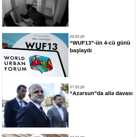
20.05.26
“WUF13”-ün 4-cü günü
başlayıb
07.05.26
“Azərsun”da ailə davası