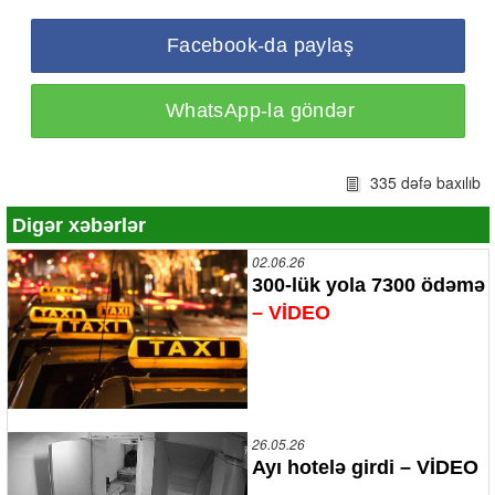
Facebook-da paylaş
WhatsApp-la göndər
335 dəfə baxılıb
Digər xəbərlər
02.06.26
300-lük yola 7300 ödəmə
– VİDEO
26.05.26
Ayı hotelə girdi – VİDEO