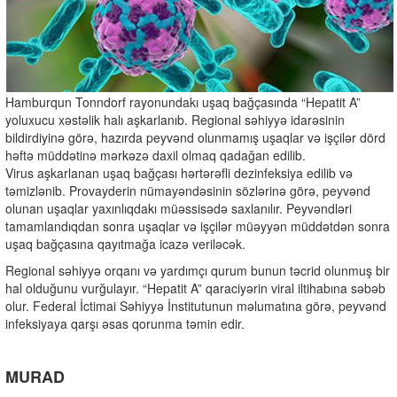
Hamburqun Tonndorf rayonundakı uşaq bağçasında “Hepatit A”
yoluxucu xəstəlik halı aşkarlanıb. Regional səhiyyə idarəsinin
bildirdiyinə görə, hazırda peyvənd olunmamış uşaqlar və işçilər dörd
həftə müddətinə mərkəzə daxil olmaq qadağan edilib.
Virus aşkarlanan uşaq bağçası hərtərəfli dezinfeksiya edilib və
təmizlənib. Provayderin nümayəndəsinin sözlərinə görə, peyvənd
olunan uşaqlar yaxınlıqdakı müəssisədə saxlanılır. Peyvəndləri
tamamlandıqdan sonra uşaqlar və işçilər müəyyən müddətdən sonra
uşaq bağçasına qayıtmağa icazə veriləcək.
Regional səhiyyə orqanı və yardımçı qurum bunun təcrid olunmuş bir
hal olduğunu vurğulayır. “Hepatit A” qaraciyərin viral iltihabına səbəb
olur. Federal İctimai Səhiyyə İnstitutunun məlumatına görə, peyvənd
infeksiyaya qarşı əsas qorunma təmin edir.
MURAD