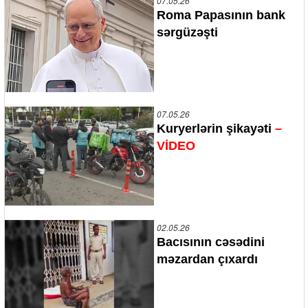
07.05.26
Roma Papasının bank
sərgüzəşti
07.05.26
Kuryerlərin şikayəti
–
VİDEO
02.05.26
Bacısının cəsədini
məzardan çıxardı