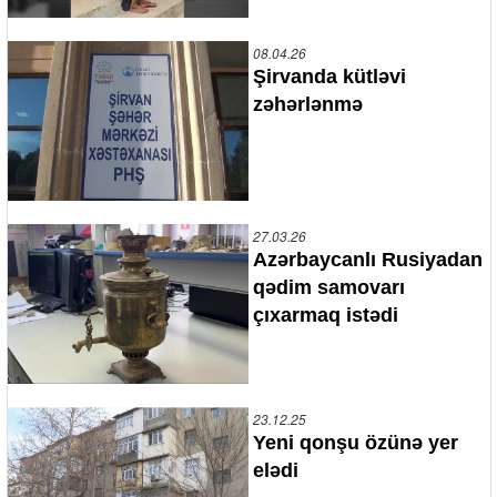
08.04.26
Şirvanda kütləvi
zəhərlənmə
27.03.26
Azərbaycanlı Rusiyadan
qədim samovarı
çıxarmaq istədi
23.12.25
Yeni qonşu özünə yer
elədi