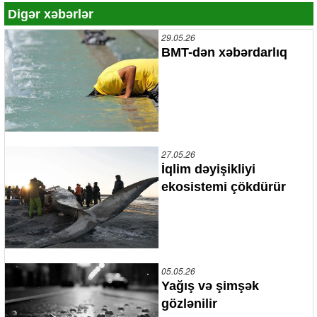
Digər xəbərlər
29.05.26
BMT-dən xəbərdarlıq
27.05.26
İqlim dəyişikliyi
ekosistemi çökdürür
05.05.26
Yağış və şimşək
gözlənilir