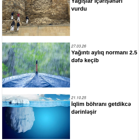
Yağışlar İçərişəhəri
vurdu
27.03.26
Yağıntı aylıq normanı 2.5
dəfə keçib
21.10.25
İqlim böhranı getdikcə
dərinləşir