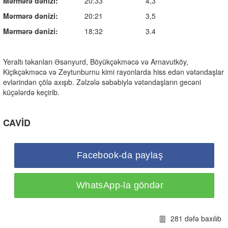
Mərmərə dənizi:
20:33 4,3
Mərmərə dənizi:
20:21 3,5
Mərmərə dənizi:
18:32 3.4
Yeraltı təkanları Əsənyurd, Böyükçəkməcə və Arnavutköy,
Kiçikçəkməcə və Zeytunburnu kimi rayonlarda hiss edən vətəndaşlar
evlərindən çölə axışıb. Zəlzələ səbəbiylə vətəndaşların gecəni
küçələrdə keçirib.
CAVİD
Facebook-da paylaş
WhatsApp-la göndər
281 dəfə baxılıb