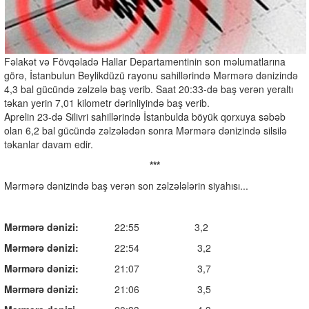
Fəlakət və Fövqəladə Hallar Departamentinin son məlumatlarına
görə, İstanbulun Beylikdüzü rayonu sahillərində Mərmərə dənizində
4,3 bal gücündə zəlzələ baş verib. Saat 20:33-də baş verən yeraltı
təkan yerin 7,01 kilometr dərinliyində baş verib.
Aprelin 23-də Silivri sahillərində İstanbulda böyük qorxuya səbəb
olan 6,2 bal gücündə zəlzələdən sonra Mərmərə dənizində silsilə
təkanlar davam edir.
***
Mərmərə dənizində baş verən son zəlzələlərin siyahısı...
Mərmərə dənizi:
22:55 3,2
Mərmərə dənizi:
22:54 3,2
Mərmərə dənizi:
21:07 3,7
Mərmərə dənizi:
21:06 3,5