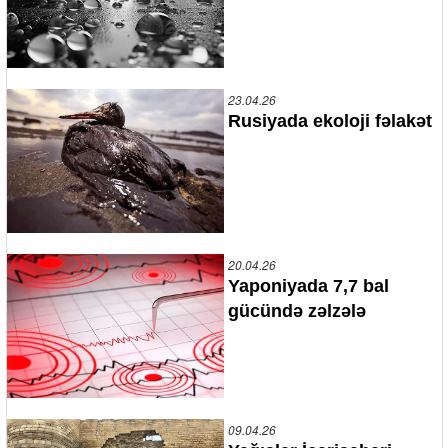
23.04.26
Rusiyada ekoloji fəlakət
20.04.26
Yaponiyada 7,7 bal
gücündə zəlzələ
09.04.26