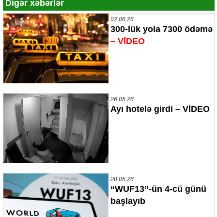
Digər xəbərlər
02.06.26
300-lük yola 7300 ödəmə
– VİDEO
26.05.26
Ayı hotelə girdi – VİDEO
20.05.26
“WUF13”-ün 4-cü günü
başlayıb