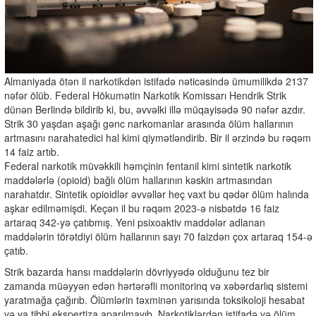
Almaniyada ötən il narkotikdən istifadə nəticəsində ümumilikdə 2137
nəfər ölüb. Federal Hökumətin Narkotik Komissarı Hendrik Strik
dünən Berlində bildirib ki, bu, əvvəlki illə müqayisədə 90 nəfər azdır.
Strik 30 yaşdan aşağı gənc narkomanlar arasında ölüm hallarının
artmasını narahatedici hal kimi qiymətləndirib. Bir il ərzində bu rəqəm
14 faiz artıb.
Federal narkotik müvəkkili həmçinin fentanil kimi sintetik narkotik
maddələrlə (opioid) bağlı ölüm hallarının kəskin artmasından
narahatdır. Sintetik opioidlər əvvəllər heç vaxt bu qədər ölüm halında
aşkar edilməmişdi. Keçən il bu rəqəm 2023-ə nisbətdə 16 faiz
artaraq 342-yə çatıbmış. Yeni psixoaktiv maddələr adlanan
maddələrin törətdiyi ölüm hallarının sayı 70 faizdən çox artaraq 154-ə
çatıb.
Strik bazarda hansı maddələrin dövriyyədə olduğunu tez bir
zamanda müəyyən edən hərtərəfli monitorinq və xəbərdarlıq sistemi
yaratmağa çağırıb. Ölümlərin təxminən yarısında toksikoloji hesabat
və ya tibbi ekspertiza aparılmayıb. Narkotiklərdən istifadə və ölüm