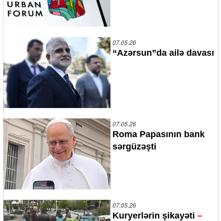
07.05.26
“Azərsun”da ailə davası
07.05.26
Roma Papasının bank
sərgüzəşti
07.05.26
Kuryerlərin şikayəti
–