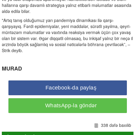
hallarına qarşı davamlı strategiya yalnız etibarlı məlumatlar əsasında
əldə edilə bilər.
"Artıq tanış olduğumuz yarı pandemiya dinamikası ilə qarşı-
qarşıyayıq. Fərdi epidemiyalar, yeni maddələr, sürətli yayılma, qeyri-
müntəzəm məlumatlar və vaxtında reaksiya vermək üçün çox yavaş
olan bir sistem var. Əgər diqqətli olmasaq, bu inkişaf yalnız bir neçə il
ərzində böyük sağlamlıq və sosial nəticələrlə böhrana çevriləcək”, –
Strik deyib.
MURAD
Facebook-da paylaş
WhatsApp-la göndər
338 dəfə baxılıb