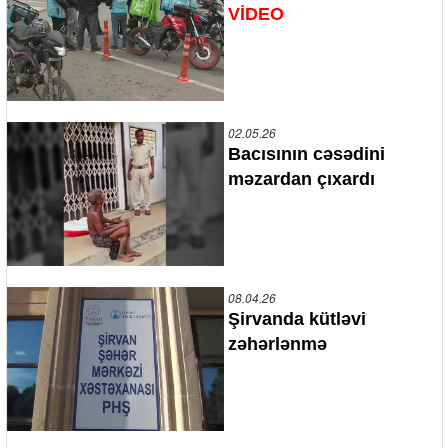
VİDEO
02.05.26
Bacısının cəsədini
məzardan çıxardı
08.04.26
Şirvanda kütləvi
zəhərlənmə