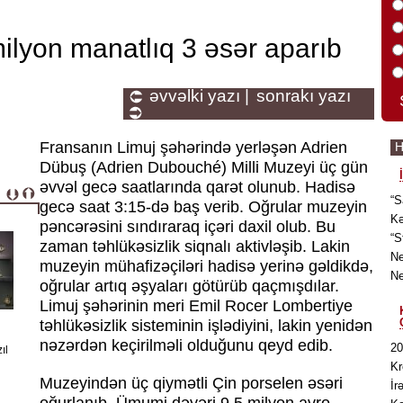
ilyon manatlıq 3 əsər aparıb
əvvəlki yazı |
sonrakı yazı
Fransanın Limuj şəhərində yerləşən Adrien
H
Dübuş (Adrien Dubouché) Milli Muzeyi üç gün
əvvəl gecə saatlarında qarət olunub. Hadisə
“S
gecə saat 3:15-də baş verib. Oğrular muzeyin
Kə
pəncərəsini sındıraraq içəri daxil olub. Bu
“S
zaman təhlükəsizlik siqnalı aktivləşib. Lakin
Ne
muzeyin mühafizəçiləri hadisə yerinə gəldikdə,
Ne
oğrular artıq əşyaları götürüb qaçmışdılar.
Limuj şəhərinin meri Emil Rocer Lombertiye
təhlükəsizlik sisteminin işlədiyini, lakin yenidən
nəzərdən keçirilməli olduğunu qeyd edib.
20
ıl
Kr
Muzeyindən üç qiymətli Çin porselen əsəri
İr