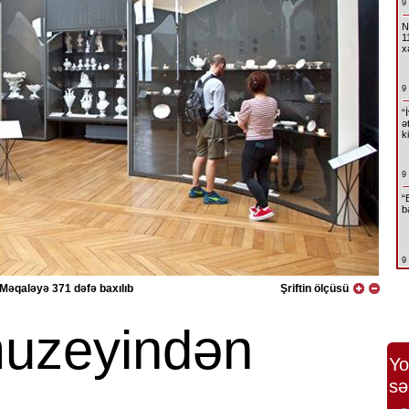
9
N
1
x
9
“
ə
k
9
“
b
9
Məqaləyə 371 dəfə baxılıb
Şriftin ölçüsü
uzeyindən
Yo
sə