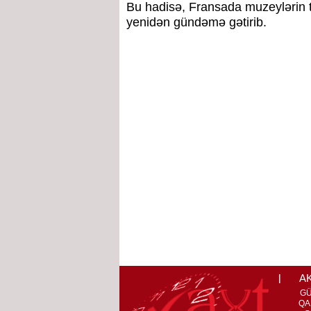
Bu hadisə, Fransada muzeylərin t
yenidən gündəmə gətirib.
A
G
QA