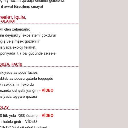
çmiş nazirin qardaşı ofisində güllələndi
 il əvvəl törədilmiş cinayət
TƏBİƏT, İQLİM,
FƏLAKƏT
T-dən xəbərdarlıq
lim dəyişikliyi ekosistemi çökdürür
ğış və şimşək gözlənilir
siyada ekoloji fəlakət
poniyada 7,7 bal gücündə zəlzələ
QƏZA, FACİƏ
rkiyədə avtobus faciəsi
ktəb avtobusu qatarla toqquşdu
n səkkiz ilin rekordu
oznıda dəhşətli yanğın
– VİDEO
siyada təyyarə qəzası
OLAY
0-lük yola 7300 ödəmə
– VİDEO
ı hotelə girdi – VİDEO
UF13”-ün 4-cü günü başlayıb