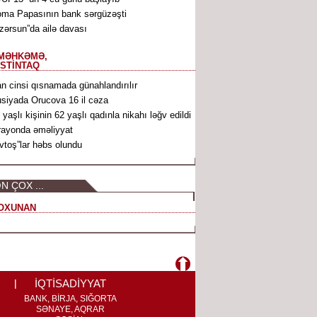
ma Papasının bank sərgüzəşti
zərsun”da ailə davası
MƏHKƏMƏ,
İSTİNTAQ
n cinsi qısnamada günahlandırılır
siyada Orucova 16 il cəza
 yaşlı kişinin 62 yaşlı qadınla nikahı ləğv edildi
rayonda əməliyyat
vtoş”lar həbs olundu
N ÇOX ...
OXUNAN
İQTİSADİYYAT
BANK, BİRJA, SIĞORTA
SƏNAYE, AQRAR