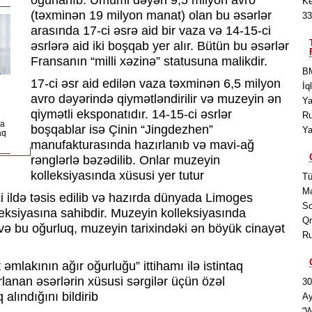
oğurlanıb. Ümumi dəyəri 9,5 milyon avro
Ke
(təxminən 19 milyon manat) olan bu əsərlər
33
arasında 17-ci əsrə aid bir vaza və 14-15-ci
əsrlərə aid iki boşqab yer alır. Bütün bu əsərlər
Fransanın “milli xəzinə” statusuna malikdir.
BM
17-ci əsr aid edilən vaza təxminən 6,5 milyon
İq
avro dəyərində qiymətləndirilir və muzeyin ən
Ya
qiymətli eksponatıdır. 14-15-ci əsrlər
Ru
da
boşqablar isə Çinin “Jingdezhen”
Ya
aq
manufakturasında hazırlanıb və mavi-ağ
rənglərlə bəzədilib. Onlar muzeyin
kolleksiyasında xüsusi yer tutur
Tü
Mə
i ildə təsis edilib və hazırda dünyada Limoges
So
leksiyasına sahibdir. Muzeyin kolleksiyasında
Qr
ə bu oğurluq, muzeyin tarixindəki ən böyük cinayət
Ru
mlakının ağır oğurluğu” ittihamı ilə istintaq
rlanan əsərlərin xüsusi sərgilər üçün özəl
30
alındığını bildirib
Ay
“W