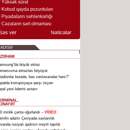
Yüksək sürət
Kobud qayda pozuntuları
Piyadaların səhlənkarlığı
Cəzaların sərt olmaması
Səs ver
Nəticələr
ADİSƏ
İZDİHAM
amsung”da böyük etiraz
mərsıxma etirazları böyüyür
tadionlar burada, bəs xəstəxanalar hanı?”
palda korrupsiyaya qarşı üsyan
pal yeni liderini axtarır
KRİMİNAL,
CİNAYƏT
0 minlik çanta oğurlandı
– VİDEO
emlin adamı Çexiyada saxlanıldı
əvanda rusiyalı qadının meyiti tapıldı