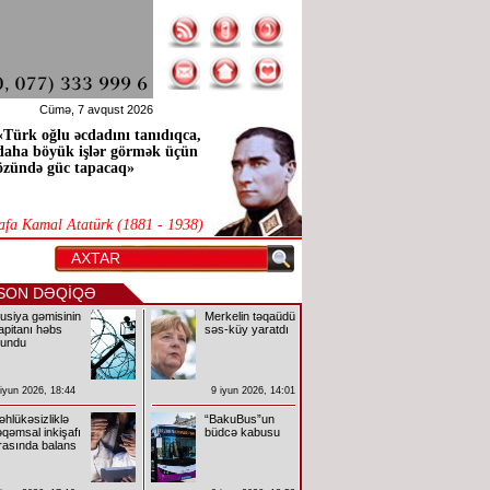
Cümə, 7 avqust 2026
«Türk oğlu əcdadını tanıdıqca,
daha böyük işlər görmək üçün
özündə güc tapacaq»
afa Kamal Atatürk (1881 - 1938)
SON DƏQİQƏ
usiya gəmisinin
Merkelin təqaüdü
apitanı həbs
səs-küy yaratdı
lundu
 iyun 2026, 18:44
9 iyun 2026, 14:01
əhlükəsizliklə
“BakuBus”un
əqəmsal inkişafı
büdcə kabusu
rasında balans