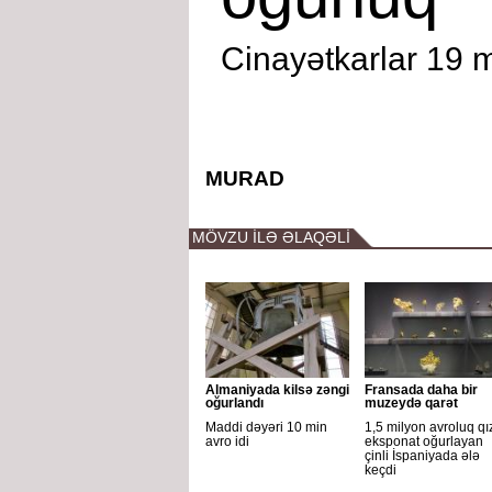
Cinayətkarlar 19 m
MURAD
MÖVZU İLƏ ƏLAQƏLİ
Almaniyada kilsə zəngi
Fransada daha bir
oğurlandı
muzeydə qarət
Maddi dəyəri 10 min
1,5 milyon avroluq qız
avro idi
eksponat oğurlayan
çinli İspaniyada ələ
keçdi