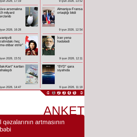
 iyun 2026, 17:19
9 iyun 2026, 13:52
üvə arsenalına
Almaniya-Fransa
19 milyard
ortaqlığı bitdi
ərclənib
 iyun 2026, 16:28
9 iyun 2026, 12:54
İvanişvili
İran yenə
trafındakı heç
hədələdi
imə etibar etmir”
 iyun 2026, 15:51
9 iyun 2026, 12:11
BakıKart” kartları
“BYD” qara
ahalaşdı
siyahıda
 iyun 2026, 14:47
9 iyun 2026, 11:18
1
2
3
4
5
ANKET
l qəzalarının artmasının
bəbi