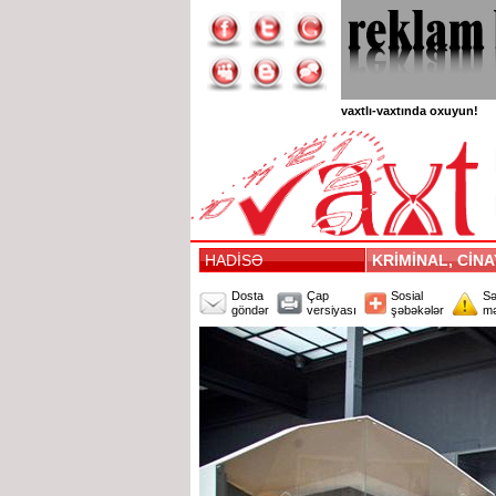
vaxtlı-vaxtında oxuyun!
HADİSƏ
KRİMİNAL, CİN
Dosta
Çap
Sosial
Sə
göndər
versiyası
şəbəkələr
mə