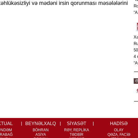
əhlükəsizliyi və mədəni irsin qorunması məsələlərini
Ro
“A
Xa
Ru
50
4 
“A
Ə
KTUAL
BEYNƏLXALQ
SİYASƏT
HADİSƏ
ÜNDƏM
BÖHRAN
RƏY, REPLİKA
OLAY
RABAĞ
ASİYA
TƏDBİR
QƏZA, FACİƏ