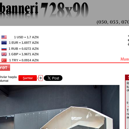
1 USD = 1.7 AZN
1 EUR = 1.6977 AZN
1 RUB = 0.0272 AZN
1 GBP = 1.9671 AZN
Must
1 TRY = 0.0914 AZN
AYƏT
hvlər haqda
Şərhlər
0
lumat
R
k
o
9
T
r
a