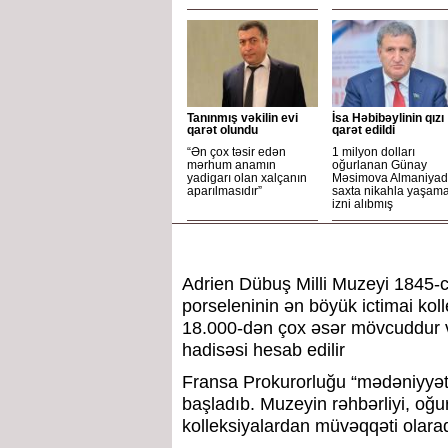
Tanınmış vəkilin evi
İsa Həbibəylinin qızı
qarət olundu
qarət edildi
“Ən çox təsir edən
1 milyon dolları
mərhum anamın
oğurlanan Günay
yadigarı olan xalçanın
Məsimova Almaniya
aparılmasıdır”
saxta nikahla yaşam
izni alıbmış
Adrien Dübuş Milli Muzeyi 1845-c
porseleninin ən böyük ictimai kol
18.000-dən çox əsər mövcuddur v
hadisəsi hesab edilir
Fransa Prokurorluğu “mədəniyyət ə
başladıb. Muzeyin rəhbərliyi, oğu
kolleksiyalardan müvəqqəti olaraq 